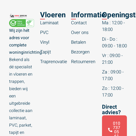
Vloeren
Informatie
Openingst
Laminaat
Contact
Ma : 12:00 -
18:00
Wij zijn hét
PVC
Over ons
adres voor
Di - Do :
Vinyl
Betalen
complete
09:00 - 18:00
Tapijt
Bezorgen
woninginrichting.
Vr : 09:00 -
Bekend als
Traprenovatie
Retourneren
21:00
dé specialist
Za : 09:00 -
in vloeren en
17:00
trappen,
Zo : 12:00 -
bieden wij
17:00
een
uitgebreide
Direct
collectie aan
advies?
laminaat,
010
PVC, parket,
737
05
tapijt en