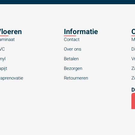
loeren
Informatie
O
aminaat
Contact
M
VC
Over ons
Di
nyl
Betalen
Vr
pijt
Bezorgen
Za
raprenovatie
Retourneren
Zo
D