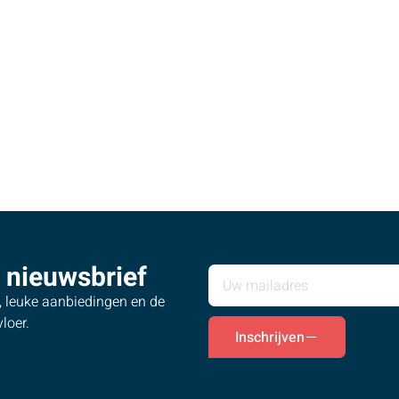
 nieuwsbrief
s, leuke aanbiedingen en de
loer.
Inschrijven