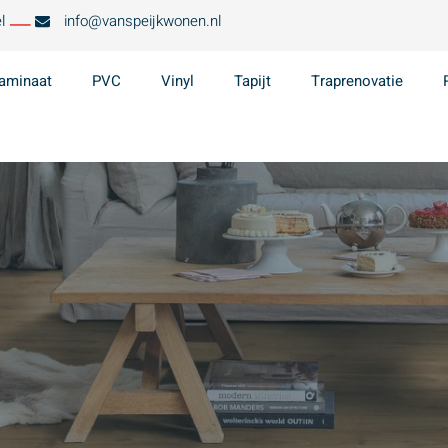
l
info@vanspeijkwonen.nl
aminaat
PVC
Vinyl
Tapijt
Traprenovatie