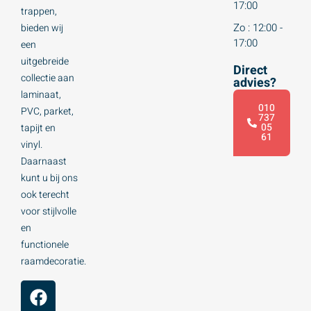
17:00
trappen,
Zo : 12:00 -
bieden wij
17:00
een
uitgebreide
Direct
collectie aan
advies?
laminaat,
010
PVC, parket,
737
05
tapijt en
61
vinyl.
Daarnaast
kunt u bij ons
ook terecht
voor stijlvolle
en
functionele
raamdecoratie.