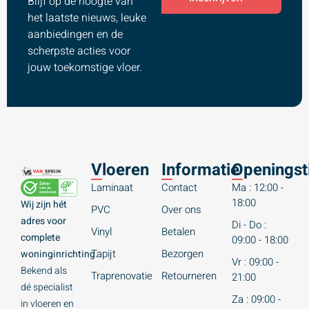
Blijf op de hoogte van
het laatste nieuws, leuke
aanbiedingen en de
scherpste acties voor
jouw toekomstige vloer.
Vloeren
Informatie
Openingst
Laminaat
Contact
Ma : 12:00 -
18:00
Wij zijn hét
PVC
Over ons
adres voor
Di - Do :
Vinyl
Betalen
complete
09:00 - 18:00
Tapijt
Bezorgen
woninginrichting.
Vr : 09:00 -
Bekend als
Traprenovatie
Retourneren
21:00
dé specialist
Za : 09:00 -
in vloeren en