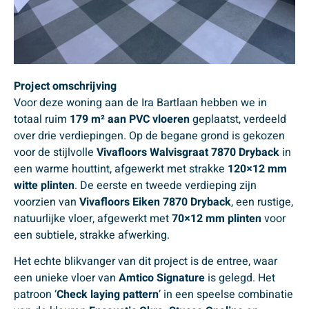
Project omschrijving
Voor deze woning aan de Ira Bartlaan hebben we in
totaal ruim
179 m² aan PVC vloeren
geplaatst, verdeeld
over drie verdiepingen. Op de begane grond is gekozen
voor de stijlvolle
Vivafloors Walvisgraat 7870 Dryback
in
een warme houttint, afgewerkt met strakke
120×12 mm
witte plinten
. De eerste en tweede verdieping zijn
voorzien van
Vivafloors Eiken 7870 Dryback
, een rustige,
natuurlijke vloer, afgewerkt met
70×12 mm plinten
voor
een subtiele, strakke afwerking.
Het echte blikvanger van dit project is de entree, waar
een unieke vloer van
Amtico Signature
is gelegd. Het
patroon ‘
Check laying pattern
’ in een speelse combinatie