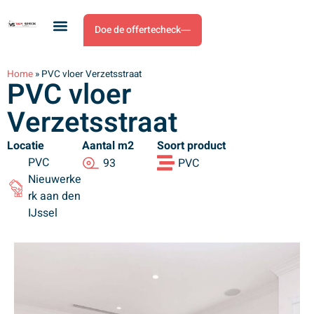
Doe de offertecheck
Home
»
PVC vloer Verzetsstraat
PVC vloer
Verzetsstraat
Locatie
Aantal m2
Soort product
PVC
93
PVC
Nieuwerke
rk aan den
IJssel