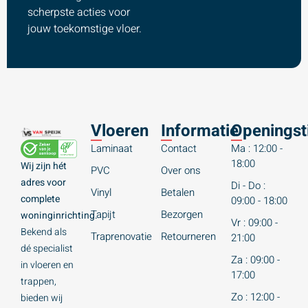
scherpste acties voor
jouw toekomstige vloer.
Vloeren
Informatie
Openingst
Laminaat
Contact
Ma : 12:00 -
18:00
Wij zijn hét
PVC
Over ons
adres voor
Di - Do :
Vinyl
Betalen
complete
09:00 - 18:00
Tapijt
Bezorgen
woninginrichting.
Vr : 09:00 -
Bekend als
Traprenovatie
Retourneren
21:00
dé specialist
Za : 09:00 -
in vloeren en
17:00
trappen,
Zo : 12:00 -
bieden wij