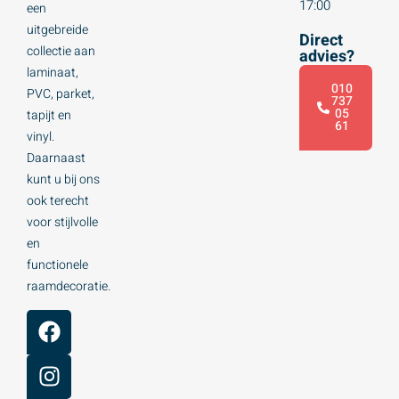
17:00
een
uitgebreide
Direct
collectie aan
advies?
laminaat,
010
PVC, parket,
737
05
tapijt en
61
vinyl.
Daarnaast
kunt u bij ons
ook terecht
voor stijlvolle
en
functionele
raamdecoratie.