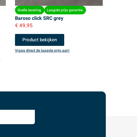
Snelle levering.
Laagste prijs garantie.
Baroso click SRC grey
€
49,95
Product bekijken
Vraag direct de laagste prijs aan!
e