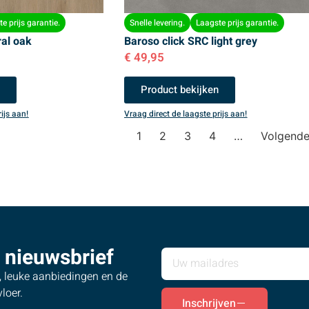
e prijs garantie.
Snelle levering.
Laagste prijs garantie.
ral oak
Baroso click SRC light grey
€
49,95
n
Product bekijken
ijs aan!
Vraag direct de laagste prijs aan!
1
2
3
4
…
Volgend
 nieuwsbrief
s, leuke aanbiedingen en de
loer.
Inschrijven