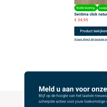
Snelle levering.
Laagst
Sentima click natu
€
34,95
Product bekijke
Vraag direct de laagste pr
Meld u aan voor onze
Blijf op de hoogte van het laatste nieuw
scherpste acties voor jouw toekomstige v