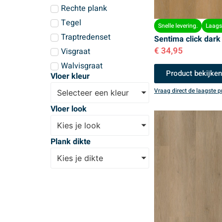
Rechte plank
Tegel
Snelle levering.
Laagst
Traptredenset
Sentima click dark
€
34,95
Visgraat
Walvisgraat
Product bekijke
Vloer kleur
Vraag direct de laagste pr
Selecteer een kleur
Vloer look
Kies je look
Plank dikte
Kies je dikte