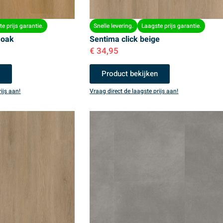
e prijs garantie.
Snelle levering.
Laagste prijs garantie.
 oak
Sentima click beige
€
34,95
n
Product bekijken
ijs aan!
Vraag direct de laagste prijs aan!