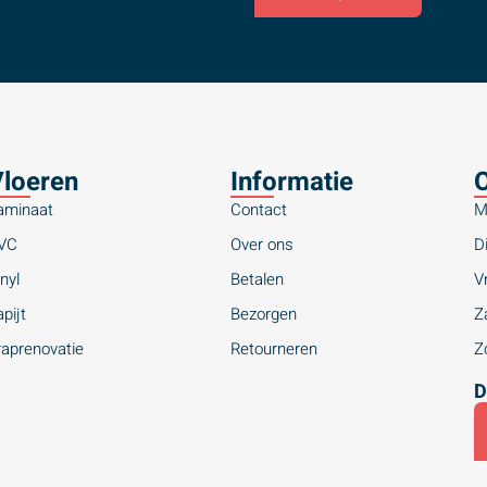
loeren
Informatie
O
aminaat
Contact
M
VC
Over ons
Di
nyl
Betalen
Vr
pijt
Bezorgen
Za
raprenovatie
Retourneren
Zo
D