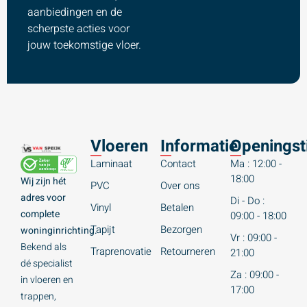
aanbiedingen en de
scherpste acties voor
jouw toekomstige vloer.
Vloeren
Informatie
Openingst
Laminaat
Contact
Ma : 12:00 -
18:00
Wij zijn hét
PVC
Over ons
adres voor
Di - Do :
Vinyl
Betalen
complete
09:00 - 18:00
Tapijt
Bezorgen
woninginrichting.
Vr : 09:00 -
Bekend als
Traprenovatie
Retourneren
21:00
dé specialist
Za : 09:00 -
in vloeren en
17:00
trappen,