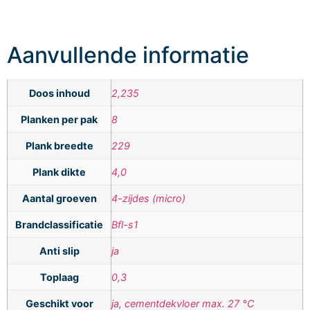
Aanvullende informatie
Doos inhoud
2,235
Planken per pak
8
Plank breedte
229
Plank dikte
4,0
Aantal groeven
4-zijdes (micro)
Brandclassificatie
Bfl-s1
Anti slip
ja
Toplaag
0,3
Geschikt voor
ja, cementdekvloer max. 27 °C