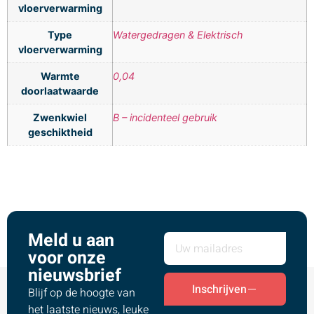
vloerverwarming
Type
Watergedragen & Elektrisch
vloerverwarming
Warmte
0,04
doorlaatwaarde
Zwenkwiel
B – incidenteel gebruik
geschiktheid
Meld u aan
voor onze
nieuwsbrief
Inschrijven
Blijf op de hoogte van
het laatste nieuws, leuke