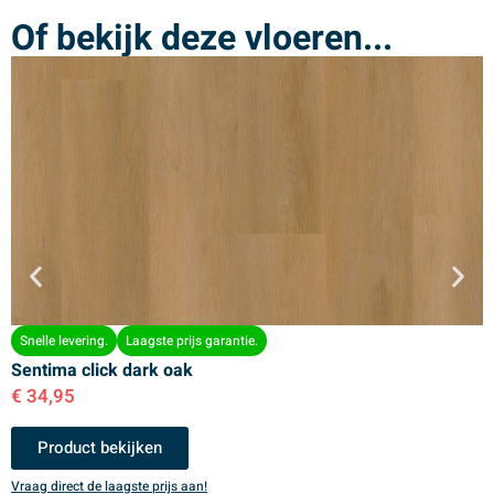
Of bekijk deze vloeren...
Snelle levering.
Laagste prijs garantie.
Sentima click dark oak
S
€
34,95
€
Product bekijken
Vraag direct de laagste prijs aan!
V