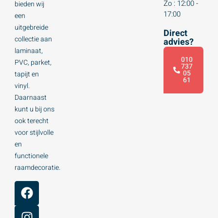
Zo : 12:00 -
bieden wij
17:00
een
uitgebreide
Direct
collectie aan
advies?
laminaat,
010
PVC, parket,
737
05
tapijt en
61
vinyl.
Daarnaast
kunt u bij ons
ook terecht
voor stijlvolle
en
functionele
raamdecoratie.