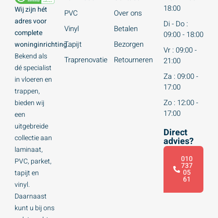
18:00
Wij zijn hét
PVC
Over ons
adres voor
Di - Do :
Vinyl
Betalen
complete
09:00 - 18:00
Tapijt
Bezorgen
woninginrichting.
Vr : 09:00 -
Bekend als
Traprenovatie
Retourneren
21:00
dé specialist
Za : 09:00 -
in vloeren en
17:00
trappen,
Zo : 12:00 -
bieden wij
17:00
een
uitgebreide
Direct
collectie aan
advies?
laminaat,
010
PVC, parket,
737
05
tapijt en
61
vinyl.
Daarnaast
kunt u bij ons