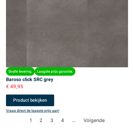
Snelle levering.
Laagste prijs garantie.
Baroso click SRC grey
€
49,95
Product bekijken
Vraag direct de laagste prijs aan!
1
2
3
4
…
Volgende