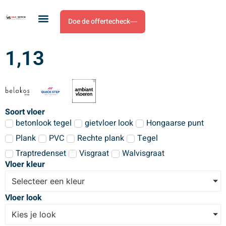
Doe de offertecheck
1,13
Soort vloer
betonlook tegel
gietvloer look
Hongaarse punt
Plank
PVC
Rechte plank
Tegel
Traptredenset
Visgraat
Walvisgraat
Vloer kleur
Selecteer een kleur
Vloer look
Kies je look