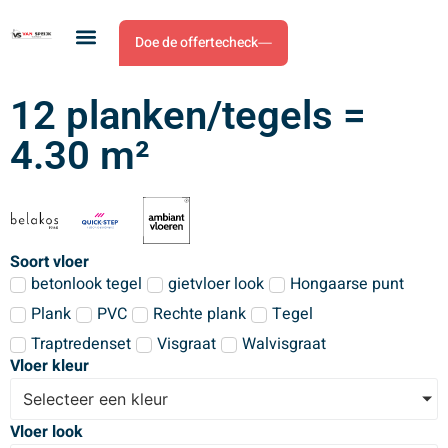
Doe de offertecheck
12 planken/tegels =
4.30 m²
Soort vloer
betonlook tegel
gietvloer look
Hongaarse punt
Plank
PVC
Rechte plank
Tegel
Traptredenset
Visgraat
Walvisgraat
Vloer kleur
Selecteer een kleur
Vloer look