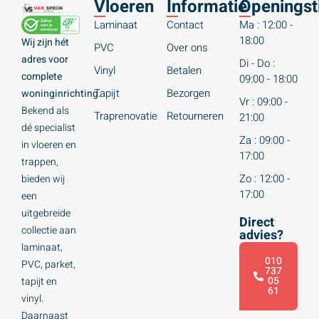
Vloeren
Informatie
Openingst
Laminaat
Contact
Ma : 12:00 -
18:00
Wij zijn hét
PVC
Over ons
adres voor
Di - Do :
Vinyl
Betalen
complete
09:00 - 18:00
Tapijt
Bezorgen
woninginrichting.
Vr : 09:00 -
Bekend als
Traprenovatie
Retourneren
21:00
dé specialist
Za : 09:00 -
in vloeren en
17:00
trappen,
Zo : 12:00 -
bieden wij
17:00
een
uitgebreide
Direct
collectie aan
advies?
laminaat,
010
PVC, parket,
737
05
tapijt en
61
vinyl.
Daarnaast