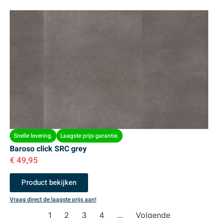
Snelle levering.
Laagste prijs garantie.
Baroso click SRC grey
€
49,95
Product bekijken
Vraag direct de laagste prijs aan!
1
2
3
4
…
Volgende