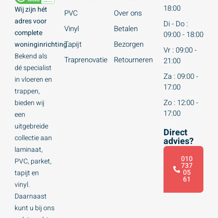
18:00
Wij zijn hét
PVC
Over ons
adres voor
Di - Do :
Vinyl
Betalen
complete
09:00 - 18:00
Tapijt
Bezorgen
woninginrichting.
Vr : 09:00 -
Bekend als
Traprenovatie
Retourneren
21:00
dé specialist
Za : 09:00 -
in vloeren en
17:00
trappen,
Zo : 12:00 -
bieden wij
17:00
een
uitgebreide
Direct
collectie aan
advies?
laminaat,
010
PVC, parket,
737
05
tapijt en
61
vinyl.
Daarnaast
kunt u bij ons