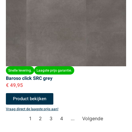
Snelle levering.
Laagste prijs garantie.
Baroso click SRC grey
€
49,95
Product bekijken
Vraag direct de laagste prijs aan!
1
2
3
4
…
Volgende