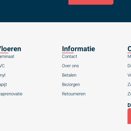
loeren
Informatie
O
aminaat
Contact
M
VC
Over ons
Di
nyl
Betalen
Vr
pijt
Bezorgen
Za
raprenovatie
Retourneren
Zo
D