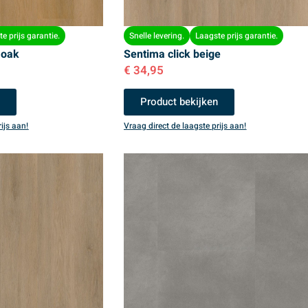
e prijs garantie.
Snelle levering.
Laagste prijs garantie.
 oak
Sentima click beige
€
34,95
n
Product bekijken
ijs aan!
Vraag direct de laagste prijs aan!