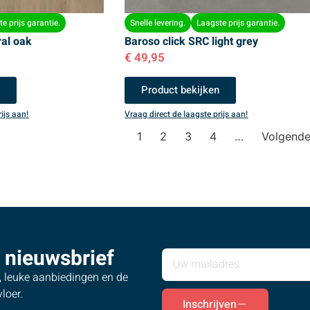
e prijs garantie.
Snelle levering.
Laagste prijs garantie.
ral oak
Baroso click SRC light grey
€
49,95
n
Product bekijken
ijs aan!
Vraag direct de laagste prijs aan!
1
2
3
4
…
Volgend
 nieuwsbrief
s, leuke aanbiedingen en de
loer.
Inschrijven