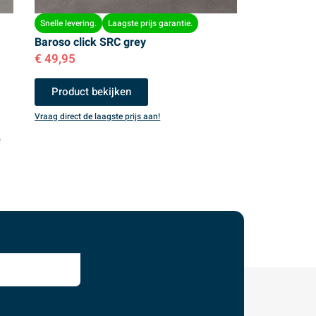
Snelle levering.
Laagste prijs garantie.
Baroso click SRC grey
€
49,95
Product bekijken
Vraag direct de laagste prijs aan!
e