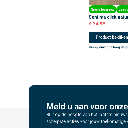
Snelle levering.
Laagst
Sentima click natu
€
34,95
Product bekijke
Vraag direct de laagste pr
Meld u aan voor onze
Blijf op de hoogte van het laatste nieuw
scherpste acties voor jouw toekomstige v