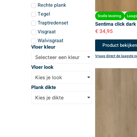
Rechte plank
Tegel
Snelle levering.
Laagst
Traptredenset
Sentima click dark
€
34,95
Visgraat
Walvisgraat
Product bekijke
Vloer kleur
Vraag direct de laagste pr
Selecteer een kleur
Vloer look
Kies je look
Plank dikte
Kies je dikte