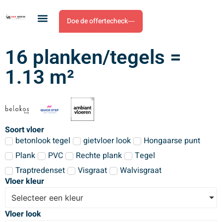
Doe de offertecheck
16 planken/tegels =
1.13 m²
Soort vloer
betonlook tegel
gietvloer look
Hongaarse punt
Plank
PVC
Rechte plank
Tegel
Traptredenset
Visgraat
Walvisgraat
Vloer kleur
Selecteer een kleur
Vloer look