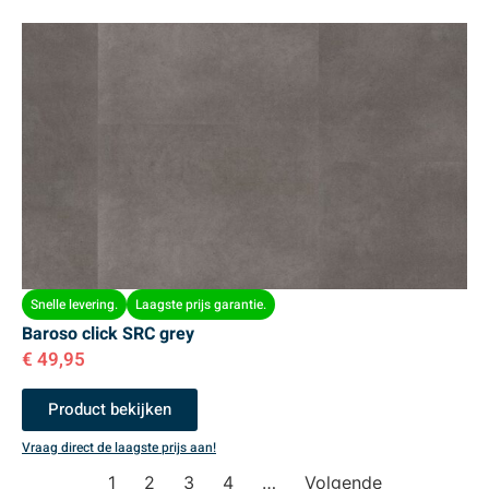
Snelle levering.
Laagste prijs garantie.
Baroso click SRC grey
€
49,95
Product bekijken
Vraag direct de laagste prijs aan!
1
2
3
4
…
Volgende