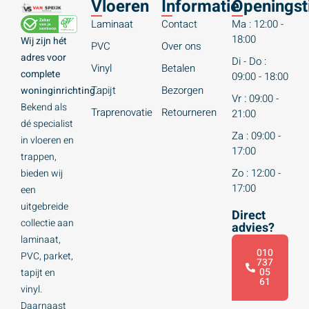
Vloeren
Informatie
Openingst
Laminaat
Contact
Ma : 12:00 -
18:00
Wij zijn hét
PVC
Over ons
adres voor
Di - Do :
Vinyl
Betalen
complete
09:00 - 18:00
Tapijt
Bezorgen
woninginrichting.
Vr : 09:00 -
Bekend als
Traprenovatie
Retourneren
21:00
dé specialist
Za : 09:00 -
in vloeren en
17:00
trappen,
Zo : 12:00 -
bieden wij
17:00
een
uitgebreide
Direct
collectie aan
advies?
laminaat,
010
PVC, parket,
737
05
tapijt en
61
vinyl.
Daarnaast