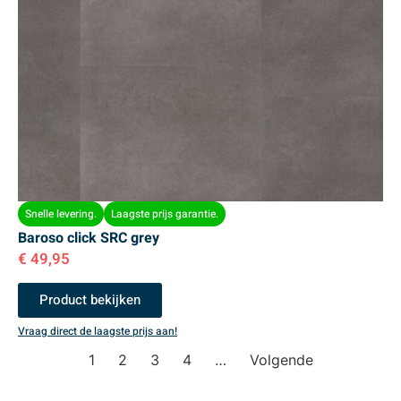
Snelle levering.
Laagste prijs garantie.
Baroso click SRC grey
€
49,95
Product bekijken
Vraag direct de laagste prijs aan!
1
2
3
4
…
Volgende