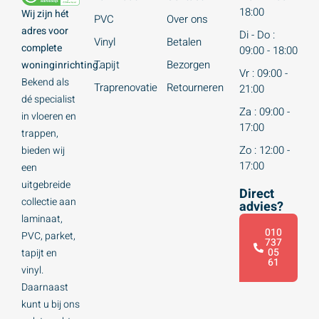
18:00
Wij zijn hét
PVC
Over ons
adres voor
Di - Do :
Vinyl
Betalen
complete
09:00 - 18:00
Tapijt
Bezorgen
woninginrichting.
Vr : 09:00 -
Bekend als
Traprenovatie
Retourneren
21:00
dé specialist
Za : 09:00 -
in vloeren en
17:00
trappen,
Zo : 12:00 -
bieden wij
17:00
een
uitgebreide
Direct
collectie aan
advies?
laminaat,
010
PVC, parket,
737
05
tapijt en
61
vinyl.
Daarnaast
kunt u bij ons