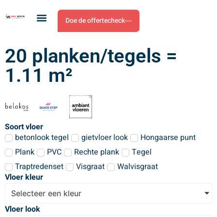
Doe de offertecheck
20 planken/tegels =
1.11 m²
Soort vloer
betonlook tegel
gietvloer look
Hongaarse punt
Plank
PVC
Rechte plank
Tegel
Traptredenset
Visgraat
Walvisgraat
Vloer kleur
Selecteer een kleur
Vloer look