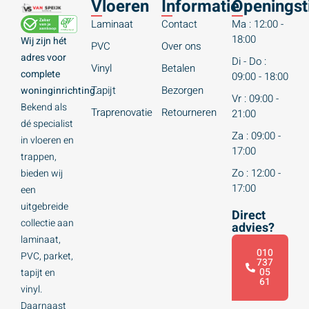
Vloeren
Informatie
Openingst
Laminaat
Contact
Ma : 12:00 -
18:00
Wij zijn hét
PVC
Over ons
adres voor
Di - Do :
Vinyl
Betalen
complete
09:00 - 18:00
Tapijt
Bezorgen
woninginrichting.
Vr : 09:00 -
Bekend als
Traprenovatie
Retourneren
21:00
dé specialist
Za : 09:00 -
in vloeren en
17:00
trappen,
Zo : 12:00 -
bieden wij
17:00
een
uitgebreide
Direct
collectie aan
advies?
laminaat,
010
PVC, parket,
737
05
tapijt en
61
vinyl.
Daarnaast