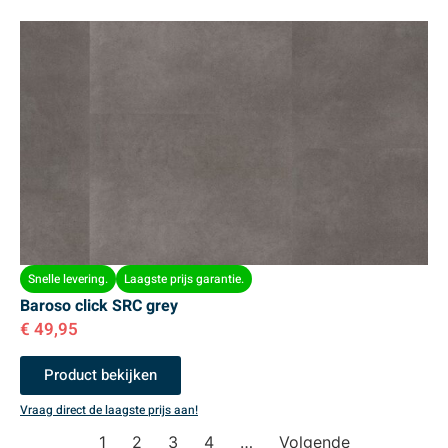
Snelle levering.
Laagste prijs garantie.
Baroso click SRC grey
€
49,95
Product bekijken
Vraag direct de laagste prijs aan!
1
2
3
4
…
Volgende