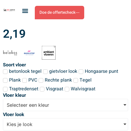
Doe de offertecheck
2,19
Soort vloer
betonlook tegel
gietvloer look
Hongaarse punt
Plank
PVC
Rechte plank
Tegel
Traptredenset
Visgraat
Walvisgraat
Vloer kleur
Selecteer een kleur
Vloer look
Kies je look