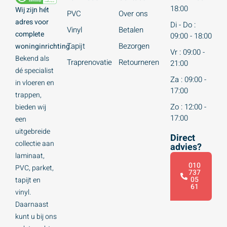
18:00
Wij zijn hét
PVC
Over ons
adres voor
Di - Do :
Vinyl
Betalen
complete
09:00 - 18:00
Tapijt
Bezorgen
woninginrichting.
Vr : 09:00 -
Bekend als
Traprenovatie
Retourneren
21:00
dé specialist
Za : 09:00 -
in vloeren en
17:00
trappen,
Zo : 12:00 -
bieden wij
17:00
een
uitgebreide
Direct
collectie aan
advies?
laminaat,
010
PVC, parket,
737
05
tapijt en
61
vinyl.
Daarnaast
kunt u bij ons