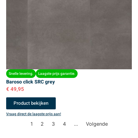
Snelle levering.
Laagste prijs garantie.
Baroso click SRC grey
€
49,95
Product bekijken
Vraag direct de laagste prijs aan!
1
2
3
4
…
Volgende