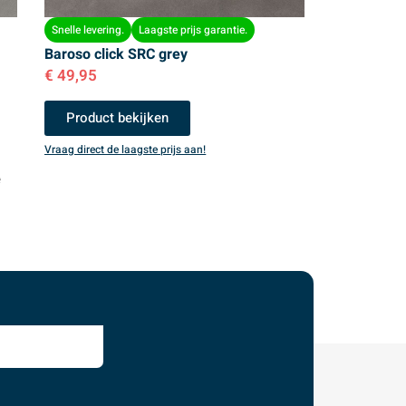
Snelle levering.
Laagste prijs garantie.
Baroso click SRC grey
€
49,95
Product bekijken
Vraag direct de laagste prijs aan!
e