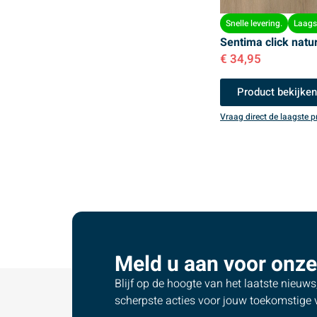
Snelle levering.
Laagst
Sentima click natu
€
34,95
Product bekijke
Vraag direct de laagste pr
Meld u aan voor onze
Blijf op de hoogte van het laatste nieuw
scherpste acties voor jouw toekomstige v