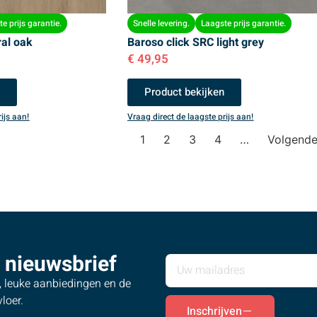
e prijs garantie.
Snelle levering.
Laagste prijs garantie.
ral oak
Baroso click SRC light grey
€
49,95
n
Product bekijken
ijs aan!
Vraag direct de laagste prijs aan!
1
2
3
4
…
Volgend
 nieuwsbrief
s, leuke aanbiedingen en de
loer.
Inschrijven