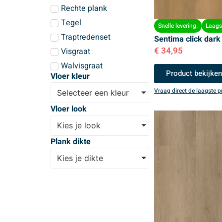
Rechte plank
Tegel
Snelle levering.
Laagst
Traptredenset
Sentima click dark
€
34,95
Visgraat
Walvisgraat
Product bekijke
Vloer kleur
Vraag direct de laagste pr
Selecteer een kleur
Vloer look
Kies je look
Plank dikte
Kies je dikte