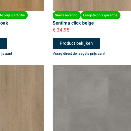
e prijs garantie.
Snelle levering.
Laagste prijs garantie.
 oak
Sentima click beige
€
34,95
n
Product bekijken
ijs aan!
Vraag direct de laagste prijs aan!