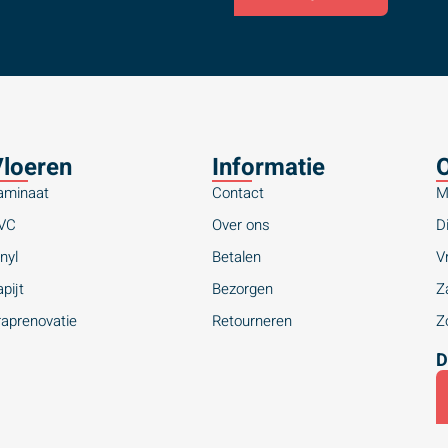
loeren
Informatie
O
aminaat
Contact
M
VC
Over ons
Di
nyl
Betalen
Vr
pijt
Bezorgen
Za
raprenovatie
Retourneren
Zo
D