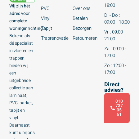
18:00
Wij zijn hét
PVC
Over ons
adres voor
Di - Do :
Vinyl
Betalen
complete
09:00 - 18:00
Tapijt
Bezorgen
woninginrichting.
Vr : 09:00 -
Bekend als
Traprenovatie
Retourneren
21:00
dé specialist
Za : 09:00 -
in vloeren en
17:00
trappen,
Zo : 12:00 -
bieden wij
17:00
een
uitgebreide
Direct
collectie aan
advies?
laminaat,
010
PVC, parket,
737
05
tapijt en
61
vinyl.
Daarnaast
kunt u bij ons