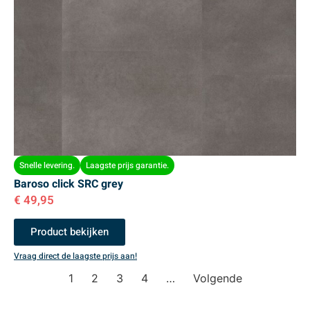
Snelle levering.
Laagste prijs garantie.
Baroso click SRC grey
€
49,95
Product bekijken
Vraag direct de laagste prijs aan!
1
2
3
4
…
Volgende