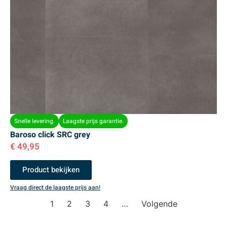
Snelle levering.
Laagste prijs garantie.
Baroso click SRC grey
€
49,95
Product bekijken
Vraag direct de laagste prijs aan!
1
2
3
4
…
Volgende