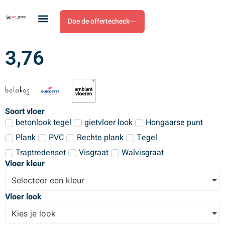
Doe de offertecheck
3,76
Soort vloer
betonlook tegel
gietvloer look
Hongaarse punt
Plank
PVC
Rechte plank
Tegel
Traptredenset
Visgraat
Walvisgraat
Vloer kleur
Selecteer een kleur
Vloer look
Kies je look