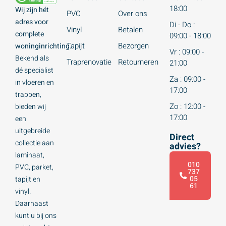
18:00
Wij zijn hét
PVC
Over ons
adres voor
Di - Do :
Vinyl
Betalen
complete
09:00 - 18:00
Tapijt
Bezorgen
woninginrichting.
Vr : 09:00 -
Bekend als
Traprenovatie
Retourneren
21:00
dé specialist
Za : 09:00 -
in vloeren en
17:00
trappen,
Zo : 12:00 -
bieden wij
17:00
een
uitgebreide
Direct
collectie aan
advies?
laminaat,
010
PVC, parket,
737
05
tapijt en
61
vinyl.
Daarnaast
kunt u bij ons