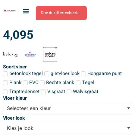
Doe de offertecheck
4,095
Soort vloer
betonlook tegel
gietvloer look
Hongaarse punt
Plank
PVC
Rechte plank
Tegel
Traptredenset
Visgraat
Walvisgraat
Vloer kleur
Selecteer een kleur
Vloer look
Kies je look