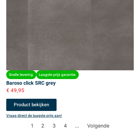
Snelle levering.
Laagste prijs garantie.
Baroso click SRC grey
€
49,95
Product bekijken
Vraag direct de laagste prijs aan!
1
2
3
4
…
Volgende