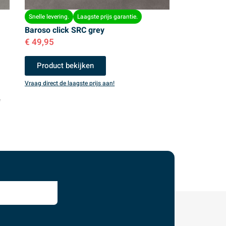
Snelle levering.
Laagste prijs garantie.
Baroso click SRC grey
€
49,95
Product bekijken
Vraag direct de laagste prijs aan!
e