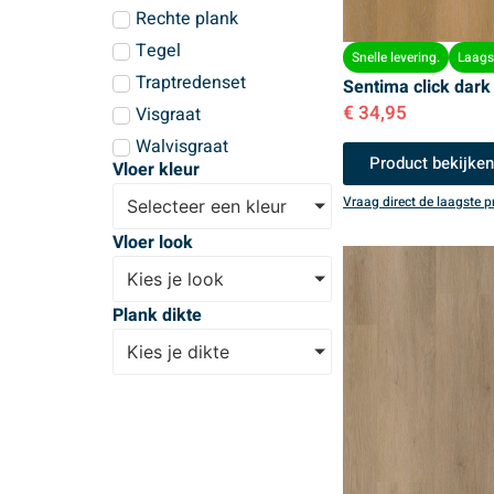
Rechte plank
Tegel
Snelle levering.
Laagst
Traptredenset
Sentima click dark
€
34,95
Visgraat
Walvisgraat
Product bekijke
Vloer kleur
Vraag direct de laagste pr
Selecteer een kleur
Vloer look
Kies je look
Plank dikte
Kies je dikte