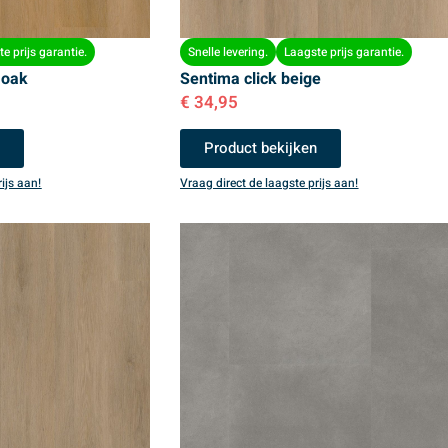
e prijs garantie.
Snelle levering.
Laagste prijs garantie.
 oak
Sentima click beige
€
34,95
n
Product bekijken
ijs aan!
Vraag direct de laagste prijs aan!