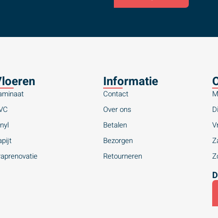
loeren
Informatie
O
aminaat
Contact
M
VC
Over ons
Di
nyl
Betalen
Vr
pijt
Bezorgen
Za
raprenovatie
Retourneren
Zo
D