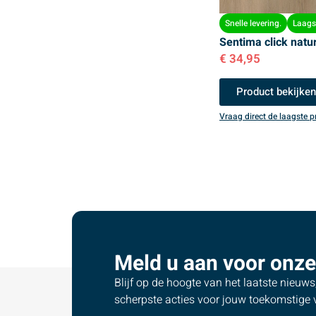
Snelle levering.
Laagst
Sentima click natu
€
34,95
Product bekijke
Vraag direct de laagste pr
Meld u aan voor onze
Blijf op de hoogte van het laatste nieuw
scherpste acties voor jouw toekomstige v