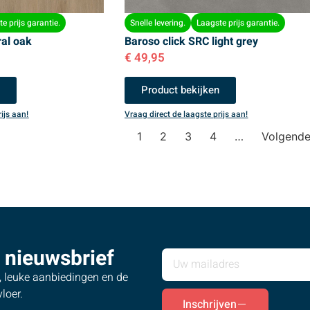
e prijs garantie.
Snelle levering.
Laagste prijs garantie.
ral oak
Baroso click SRC light grey
€
49,95
n
Product bekijken
ijs aan!
Vraag direct de laagste prijs aan!
1
2
3
4
…
Volgend
 nieuwsbrief
s, leuke aanbiedingen en de
loer.
Inschrijven