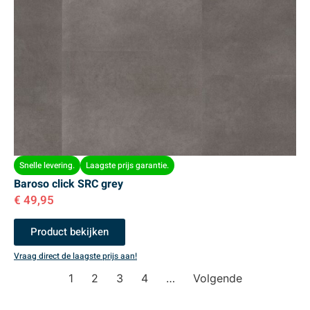
Snelle levering.
Laagste prijs garantie.
Baroso click SRC grey
€
49,95
Product bekijken
Vraag direct de laagste prijs aan!
1
2
3
4
…
Volgende