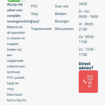
18:00
Wij zijn hét
PVC
Over ons
adres voor
Di - Do :
Vinyl
Betalen
complete
09:00 - 18:00
Tapijt
Bezorgen
woninginrichting.
Vr : 09:00 -
Bekend als
Traprenovatie
Retourneren
21:00
dé specialist
Za : 09:00 -
in vloeren en
17:00
trappen,
Zo : 12:00 -
bieden wij
17:00
een
uitgebreide
Direct
collectie aan
advies?
laminaat,
010
PVC, parket,
737
05
tapijt en
61
vinyl.
Daarnaast
kunt u bij ons