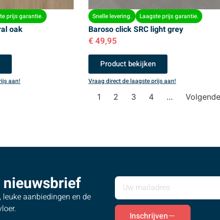
e prijs garantie.
Snelle levering.
Laagste prijs garantie.
ral oak
Baroso click SRC light grey
€
49,95
n
Product bekijken
ijs aan!
Vraag direct de laagste prijs aan!
1
2
3
4
…
Volgend
 nieuwsbrief
s, leuke aanbiedingen en de
loer.
Inschrijven