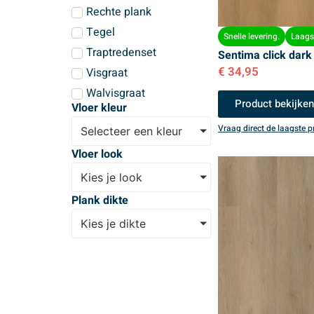
Rechte plank
Tegel
Snelle levering.
Laagst
Traptredenset
Sentima click dark
€
34,95
Visgraat
Walvisgraat
Product bekijke
Vloer kleur
Vraag direct de laagste pr
Selecteer een kleur
Vloer look
Kies je look
Plank dikte
Kies je dikte