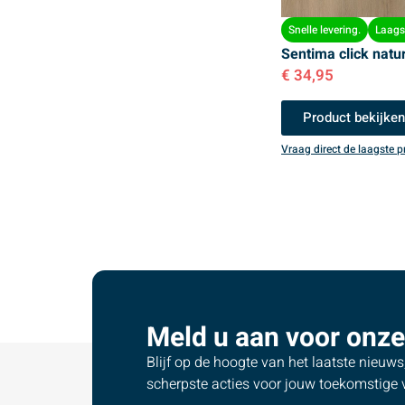
Snelle levering.
Laagst
Sentima click natu
€
34,95
Product bekijke
Vraag direct de laagste pr
Meld u aan voor onze
Blijf op de hoogte van het laatste nieuw
scherpste acties voor jouw toekomstige v