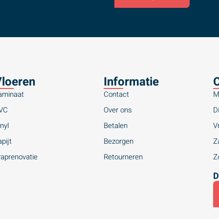
loeren
Informatie
O
aminaat
Contact
M
VC
Over ons
Di
nyl
Betalen
Vr
pijt
Bezorgen
Za
raprenovatie
Retourneren
Zo
D