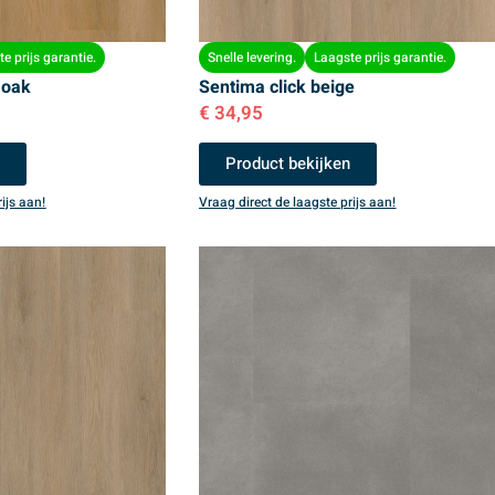
e prijs garantie.
Snelle levering.
Laagste prijs garantie.
 oak
Sentima click beige
€
34,95
n
Product bekijken
ijs aan!
Vraag direct de laagste prijs aan!