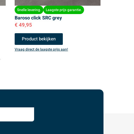
Snelle levering.
Laagste prijs garantie.
Baroso click SRC grey
€
49,95
Product bekijken
Vraag direct de laagste prijs aan!
e