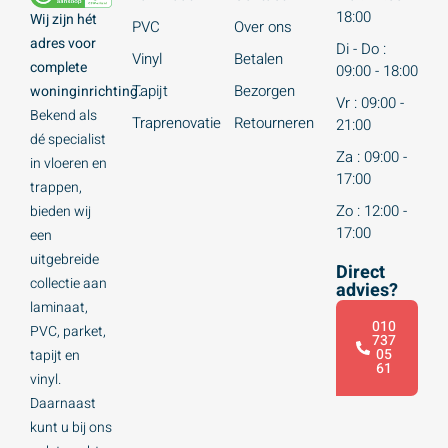
18:00
Wij zijn hét
PVC
Over ons
adres voor
Di - Do :
Vinyl
Betalen
complete
09:00 - 18:00
Tapijt
Bezorgen
woninginrichting.
Vr : 09:00 -
Bekend als
Traprenovatie
Retourneren
21:00
dé specialist
Za : 09:00 -
in vloeren en
17:00
trappen,
Zo : 12:00 -
bieden wij
17:00
een
uitgebreide
Direct
collectie aan
advies?
laminaat,
010
PVC, parket,
737
05
tapijt en
61
vinyl.
Daarnaast
kunt u bij ons