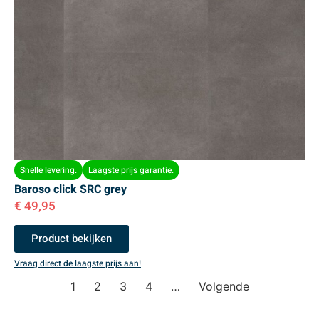
Snelle levering.
Laagste prijs garantie.
Baroso click SRC grey
€
49,95
Product bekijken
Vraag direct de laagste prijs aan!
1
2
3
4
…
Volgende