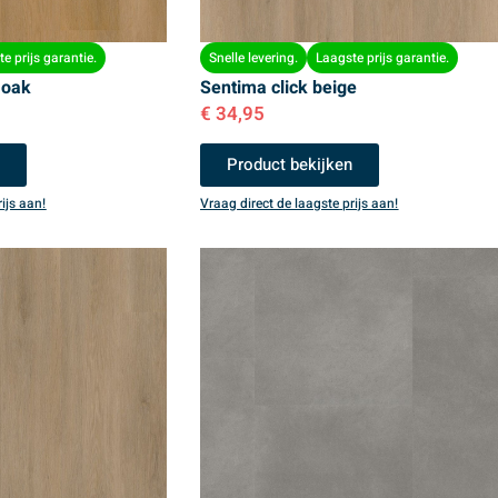
e prijs garantie.
Snelle levering.
Laagste prijs garantie.
 oak
Sentima click beige
€
34,95
n
Product bekijken
ijs aan!
Vraag direct de laagste prijs aan!