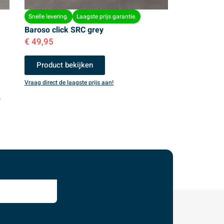
Snelle levering.
Laagste prijs garantie.
Baroso click SRC grey
€
49,95
Product bekijken
Vraag direct de laagste prijs aan!
e