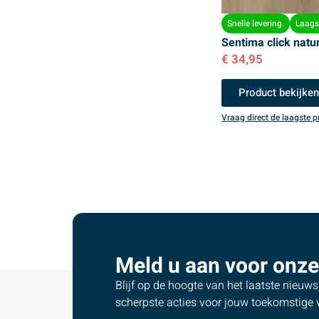
Snelle levering.
Laagst
Sentima click natu
€
34,95
Product bekijke
Vraag direct de laagste pr
Meld u aan voor onze
Blijf op de hoogte van het laatste nieuw
scherpste acties voor jouw toekomstige v