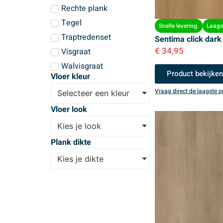
Rechte plank
Tegel
Snelle levering.
Laagst
Traptredenset
Sentima click dark
€
34,95
Visgraat
Walvisgraat
Product bekijke
Vloer kleur
Vraag direct de laagste pr
Selecteer een kleur
Vloer look
Kies je look
Plank dikte
Kies je dikte