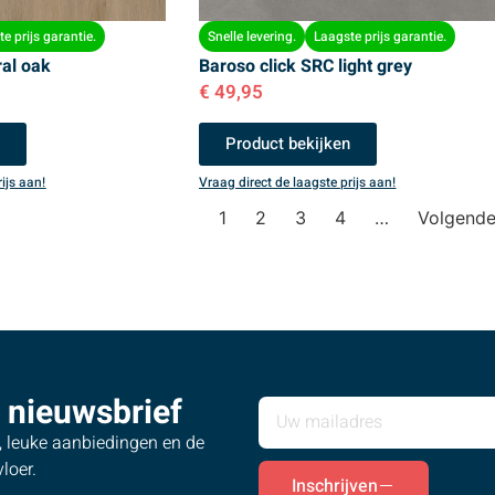
e prijs garantie.
Snelle levering.
Laagste prijs garantie.
ral oak
Baroso click SRC light grey
€
49,95
n
Product bekijken
ijs aan!
Vraag direct de laagste prijs aan!
1
2
3
4
…
Volgend
 nieuwsbrief
s, leuke aanbiedingen en de
loer.
Inschrijven