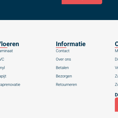
loeren
Informatie
O
aminaat
Contact
M
VC
Over ons
Di
nyl
Betalen
Vr
pijt
Bezorgen
Za
raprenovatie
Retourneren
Zo
D