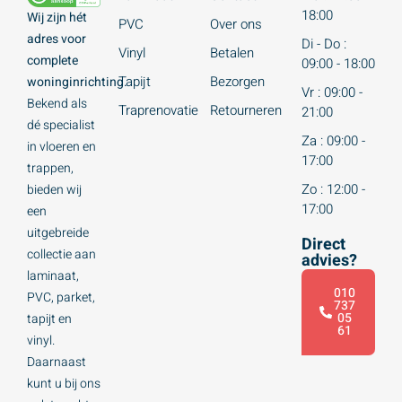
18:00
Wij zijn hét
PVC
Over ons
adres voor
Di - Do :
Vinyl
Betalen
complete
09:00 - 18:00
Tapijt
Bezorgen
woninginrichting.
Vr : 09:00 -
Bekend als
Traprenovatie
Retourneren
21:00
dé specialist
Za : 09:00 -
in vloeren en
17:00
trappen,
Zo : 12:00 -
bieden wij
17:00
een
uitgebreide
Direct
collectie aan
advies?
laminaat,
010
PVC, parket,
737
05
tapijt en
61
vinyl.
Daarnaast
kunt u bij ons