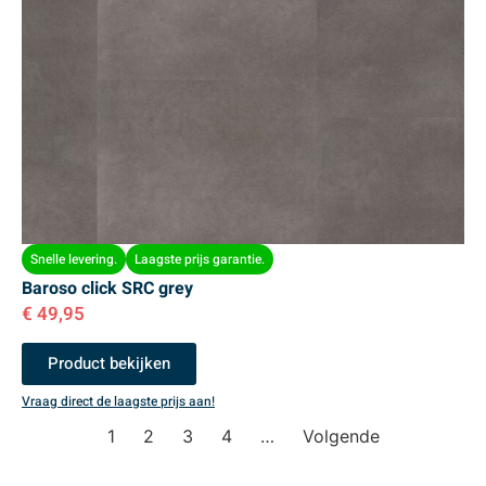
Snelle levering.
Laagste prijs garantie.
Baroso click SRC grey
€
49,95
Product bekijken
Vraag direct de laagste prijs aan!
1
2
3
4
…
Volgende