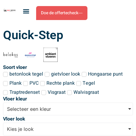
Doe de offertecheck
Quick-Step
Soort vloer
betonlook tegel
gietvloer look
Hongaarse punt
Plank
PVC
Rechte plank
Tegel
Traptredenset
Visgraat
Walvisgraat
Vloer kleur
Selecteer een kleur
Vloer look
Kies je look