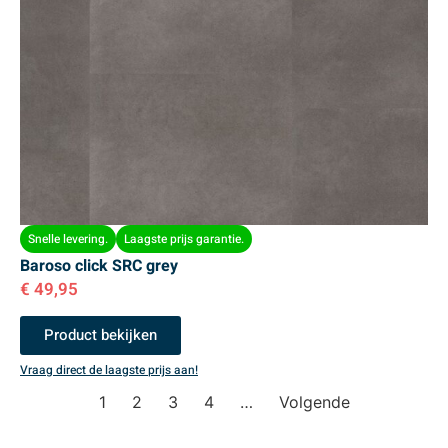
Snelle levering.
Laagste prijs garantie.
Baroso click SRC grey
€
49,95
Product bekijken
Vraag direct de laagste prijs aan!
1
2
3
4
…
Volgende