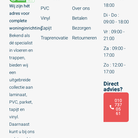
18:00
Wij zijn hét
PVC
Over ons
adres voor
Di - Do :
Vinyl
Betalen
complete
09:00 - 18:00
Tapijt
Bezorgen
woninginrichting.
Vr : 09:00 -
Bekend als
Traprenovatie
Retourneren
21:00
dé specialist
Za : 09:00 -
in vloeren en
17:00
trappen,
Zo : 12:00 -
bieden wij
17:00
een
uitgebreide
Direct
collectie aan
advies?
laminaat,
010
PVC, parket,
737
05
tapijt en
61
vinyl.
Daarnaast
kunt u bij ons