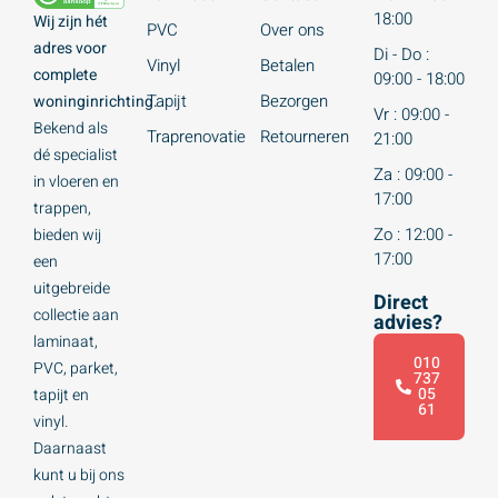
18:00
Wij zijn hét
PVC
Over ons
adres voor
Di - Do :
Vinyl
Betalen
complete
09:00 - 18:00
Tapijt
Bezorgen
woninginrichting.
Vr : 09:00 -
Bekend als
Traprenovatie
Retourneren
21:00
dé specialist
Za : 09:00 -
in vloeren en
17:00
trappen,
Zo : 12:00 -
bieden wij
17:00
een
uitgebreide
Direct
collectie aan
advies?
laminaat,
010
PVC, parket,
737
05
tapijt en
61
vinyl.
Daarnaast
kunt u bij ons