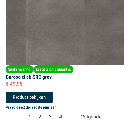
Snelle levering.
Laagste prijs garantie.
Baroso click SRC grey
€
49,95
Product bekijken
Vraag direct de laagste prijs aan!
1
2
3
4
…
Volgende