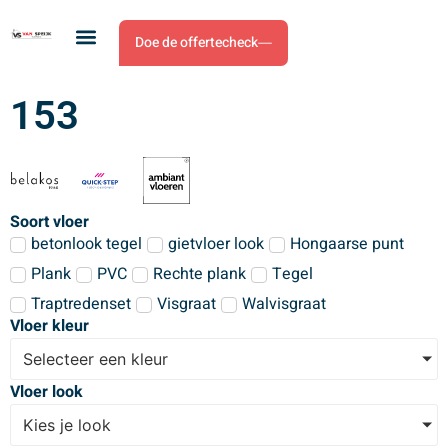
Doe de offertecheck
153
Soort vloer
betonlook tegel
gietvloer look
Hongaarse punt
Plank
PVC
Rechte plank
Tegel
Traptredenset
Visgraat
Walvisgraat
Vloer kleur
Selecteer een kleur
Vloer look
Kies je look