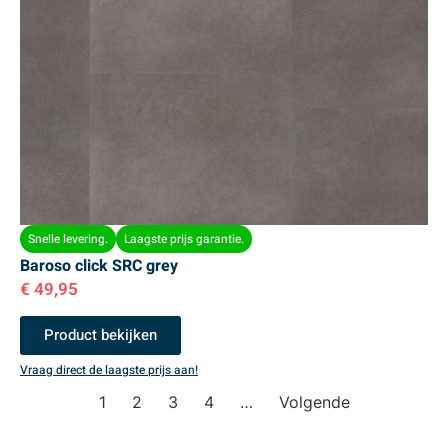
Snelle levering.
Laagste prijs garantie.
Baroso click SRC grey
€
49,95
Product bekijken
Vraag direct de laagste prijs aan!
1
2
3
4
…
Volgende