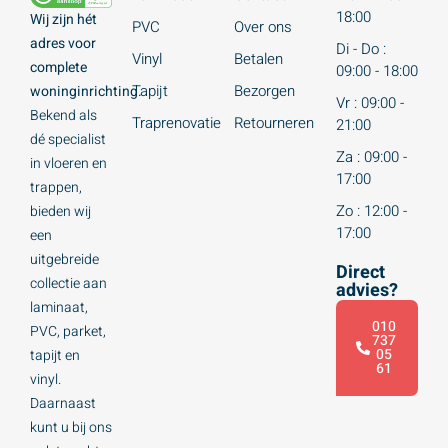
18:00
Wij zijn hét
PVC
Over ons
adres voor
Di - Do :
Vinyl
Betalen
complete
09:00 - 18:00
Tapijt
Bezorgen
woninginrichting.
Vr : 09:00 -
Bekend als
Traprenovatie
Retourneren
21:00
dé specialist
Za : 09:00 -
in vloeren en
17:00
trappen,
Zo : 12:00 -
bieden wij
17:00
een
uitgebreide
Direct
collectie aan
advies?
laminaat,
010
PVC, parket,
737
05
tapijt en
61
vinyl.
Daarnaast
kunt u bij ons