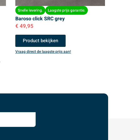
Snelle levering.
Laagste prijs garantie.
Baroso click SRC grey
€
49,95
Product bekijken
Vraag direct de laagste prijs aan!
e