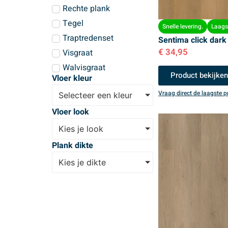
Rechte plank
Tegel
Snelle levering.
Laagst
Traptredenset
Sentima click dark
€
34,95
Visgraat
Walvisgraat
Product bekijke
Vloer kleur
Vraag direct de laagste pr
Selecteer een kleur
Vloer look
Kies je look
Plank dikte
Kies je dikte