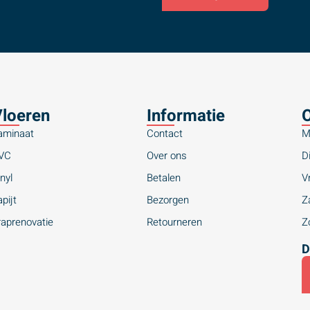
loeren
Informatie
O
aminaat
Contact
M
VC
Over ons
Di
nyl
Betalen
Vr
pijt
Bezorgen
Za
raprenovatie
Retourneren
Zo
D