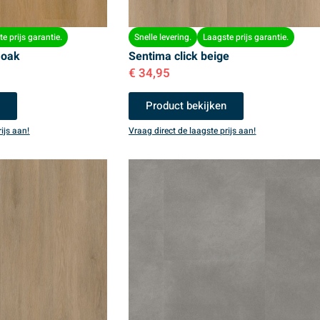
e prijs garantie.
Snelle levering.
Laagste prijs garantie.
 oak
Sentima click beige
€
34,95
n
Product bekijken
ijs aan!
Vraag direct de laagste prijs aan!