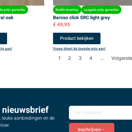
e prijs garantie.
Snelle levering.
Laagste prijs garantie.
ral oak
Baroso click SRC light grey
€
49,95
n
Product bekijken
ijs aan!
Vraag direct de laagste prijs aan!
1
2
3
4
…
Volgend
 nieuwsbrief
s, leuke aanbiedingen en de
loer.
Inschrijven