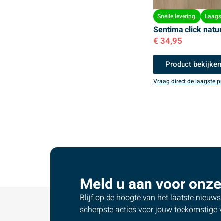
Snelle levering.
Laagst
Sentima click natu
€
34,95
Product bekijke
Vraag direct de laagste pr
Meld u aan voor onze
Blijf op de hoogte van het laatste nieuw
scherpste acties voor jouw toekomstige v