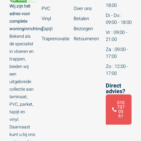
18:00
Wij zijn hét
PVC
Over ons
adres voor
Di - Do :
Vinyl
Betalen
complete
09:00 - 18:00
Tapijt
Bezorgen
woninginrichting.
Vr : 09:00 -
Bekend als
Traprenovatie
Retourneren
21:00
dé specialist
Za : 09:00 -
in vloeren en
17:00
trappen,
Zo : 12:00 -
bieden wij
17:00
een
uitgebreide
Direct
collectie aan
advies?
laminaat,
010
PVC, parket,
737
05
tapijt en
61
vinyl.
Daarnaast
kunt u bij ons