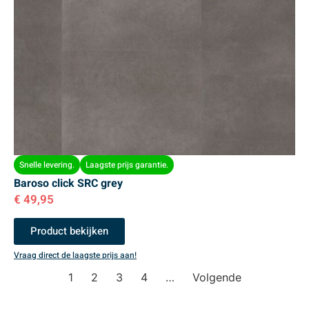
Snelle levering.
Laagste prijs garantie.
Baroso click SRC grey
€
49,95
Product bekijken
Vraag direct de laagste prijs aan!
1
2
3
4
…
Volgende