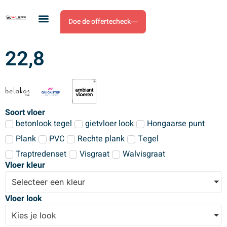
Doe de offertecheck
22,8
Soort vloer
betonlook tegel
gietvloer look
Hongaarse punt
Plank
PVC
Rechte plank
Tegel
Traptredenset
Visgraat
Walvisgraat
Vloer kleur
Selecteer een kleur
Vloer look
Kies je look