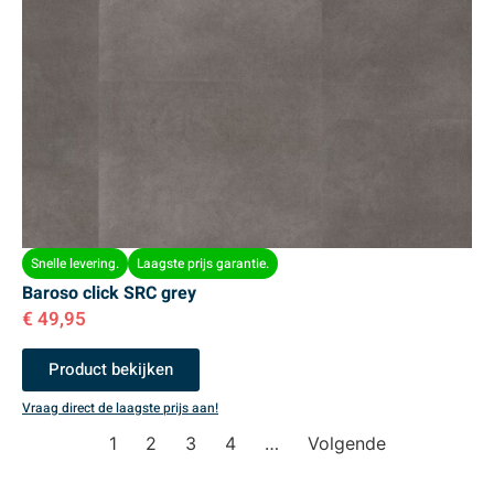
Snelle levering.
Laagste prijs garantie.
Baroso click SRC grey
€
49,95
Product bekijken
Vraag direct de laagste prijs aan!
1
2
3
4
…
Volgende