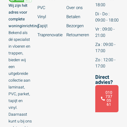
18:00
Wij zijn hét
PVC
Over ons
adres voor
Di - Do :
Vinyl
Betalen
complete
09:00 - 18:00
Tapijt
Bezorgen
woninginrichting.
Vr : 09:00 -
Bekend als
Traprenovatie
Retourneren
21:00
dé specialist
Za : 09:00 -
in vloeren en
17:00
trappen,
Zo : 12:00 -
bieden wij
17:00
een
uitgebreide
Direct
collectie aan
advies?
laminaat,
010
PVC, parket,
737
05
tapijt en
61
vinyl.
Daarnaast
kunt u bij ons