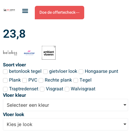
Doe de offertecheck
23,8
Soort vloer
betonlook tegel
gietvloer look
Hongaarse punt
Plank
PVC
Rechte plank
Tegel
Traptredenset
Visgraat
Walvisgraat
Vloer kleur
Selecteer een kleur
Vloer look
Kies je look