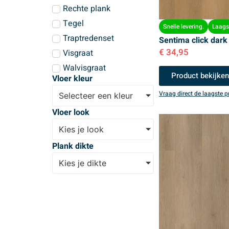
Rechte plank
Tegel
Snelle levering.
Laagst
Traptredenset
Sentima click dark
€
34,95
Visgraat
Walvisgraat
Product bekijke
Vloer kleur
Vraag direct de laagste pr
Selecteer een kleur
Vloer look
Kies je look
Plank dikte
Kies je dikte