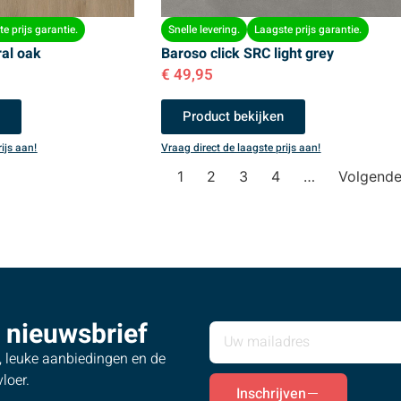
e prijs garantie.
Snelle levering.
Laagste prijs garantie.
ral oak
Baroso click SRC light grey
€
49,95
n
Product bekijken
ijs aan!
Vraag direct de laagste prijs aan!
1
2
3
4
…
Volgend
 nieuwsbrief
s, leuke aanbiedingen en de
loer.
Inschrijven