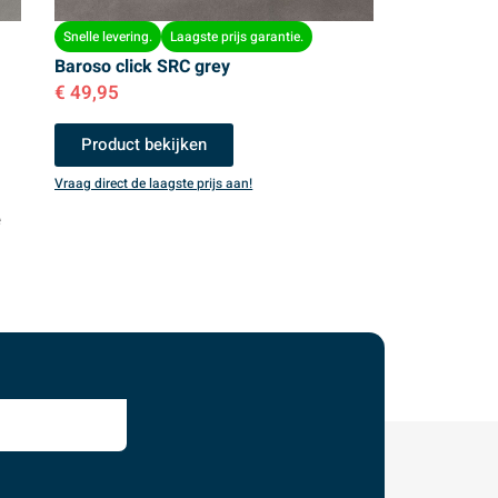
Snelle levering.
Laagste prijs garantie.
Baroso click SRC grey
€
49,95
Product bekijken
Vraag direct de laagste prijs aan!
e