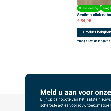
Snelle levering.
Laagst
Sentima click natu
€
34,95
Product bekijke
Vraag direct de laagste pr
Meld u aan voor onze
Blijf op de hoogte van het laatste nieuw
scherpste acties voor jouw toekomstige v