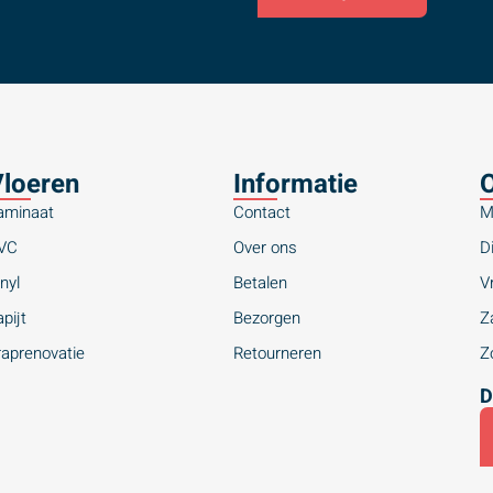
loeren
Informatie
O
aminaat
Contact
M
VC
Over ons
Di
nyl
Betalen
Vr
pijt
Bezorgen
Za
raprenovatie
Retourneren
Zo
D