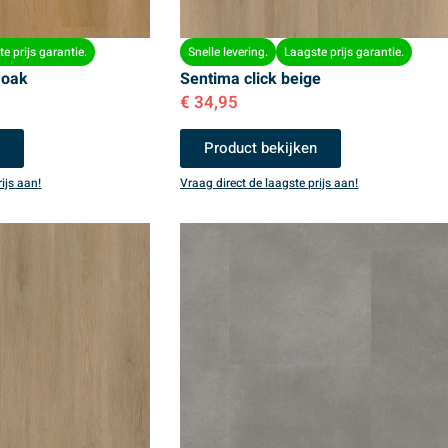
e prijs garantie.
Snelle levering.
Laagste prijs garantie.
 oak
Sentima click beige
€
34,95
n
Product bekijken
ijs aan!
Vraag direct de laagste prijs aan!