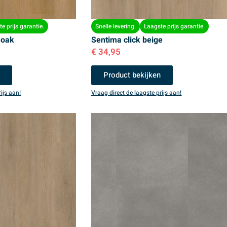
e prijs garantie.
Snelle levering.
Laagste prijs garantie.
 oak
Sentima click beige
€
34,95
n
Product bekijken
ijs aan!
Vraag direct de laagste prijs aan!