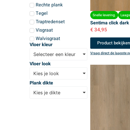
Rechte plank
Tegel
Snelle levering.
Laagst
Traptredenset
Sentima click dark
€
34,95
Visgraat
Walvisgraat
Product bekijke
Vloer kleur
Vraag direct de laagste pr
Selecteer een kleur
Vloer look
Kies je look
Plank dikte
Kies je dikte