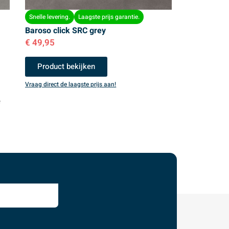
Snelle levering.
Laagste prijs garantie.
Baroso click SRC grey
€
49,95
Product bekijken
Vraag direct de laagste prijs aan!
e