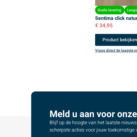
Snelle levering.
Laagst
Sentima click natu
€
34,95
Product bekijke
Vraag direct de laagste pr
Meld u aan voor onze
Blijf op de hoogte van het laatste nieuw
scherpste acties voor jouw toekomstige v