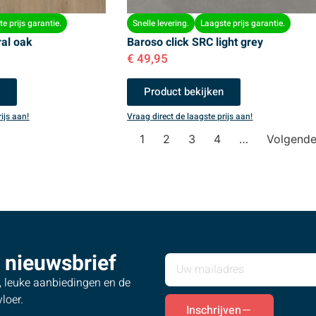
e prijs garantie.
Snelle levering.
Laagste prijs garantie.
ral oak
Baroso click SRC light grey
€
49,95
n
Product bekijken
ijs aan!
Vraag direct de laagste prijs aan!
1
2
3
4
…
Volgend
 nieuwsbrief
s, leuke aanbiedingen en de
loer.
Inschrijven