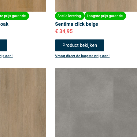
e prijs garantie.
Snelle levering.
Laagste prijs garantie.
 oak
Sentima click beige
€
34,95
n
Product bekijken
ijs aan!
Vraag direct de laagste prijs aan!