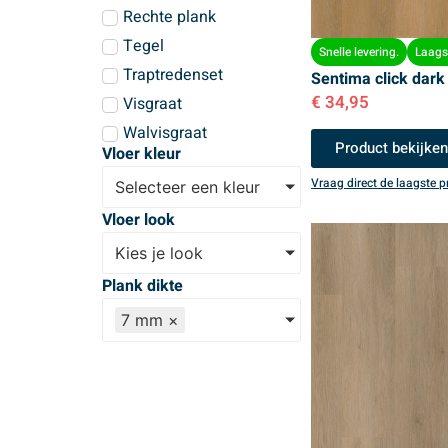
Rechte plank
Tegel
Snelle levering.
Laagst
Traptredenset
Sentima click dark
€
34,95
Visgraat
Walvisgraat
Product bekijke
Vloer kleur
Vraag direct de laagste pr
Selecteer een kleur
Vloer look
Kies je look
Plank dikte
7 mm
×