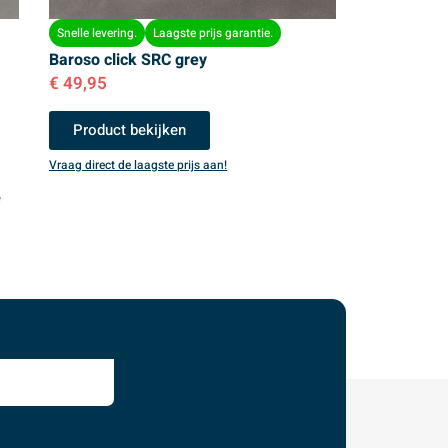
Snelle levering.
Laagste prijs garantie.
Baroso click SRC grey
€
49,95
Product bekijken
Vraag direct de laagste prijs aan!
e