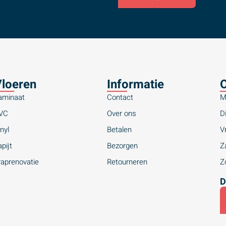
loeren
Informatie
O
aminaat
Contact
M
VC
Over ons
Di
nyl
Betalen
Vr
pijt
Bezorgen
Za
raprenovatie
Retourneren
Zo
D