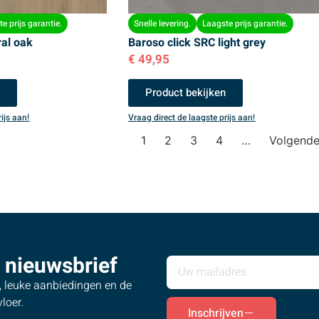
e prijs garantie.
Snelle levering.
Laagste prijs garantie.
ral oak
Baroso click SRC light grey
€
49,95
n
Product bekijken
ijs aan!
Vraag direct de laagste prijs aan!
1
2
3
4
…
Volgend
 nieuwsbrief
s, leuke aanbiedingen en de
loer.
Inschrijven