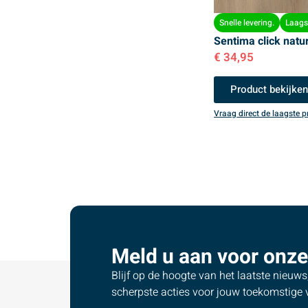
Snelle levering.
Laagst
Sentima click natu
€
34,95
Product bekijke
Vraag direct de laagste pr
Meld u aan voor onze
Blijf op de hoogte van het laatste nieuw
scherpste acties voor jouw toekomstige v