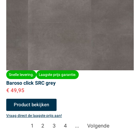
Snelle levering.
Laagste prijs garantie.
Baroso click SRC grey
€
49,95
Product bekijken
Vraag direct de laagste prijs aan!
1
2
3
4
…
Volgende