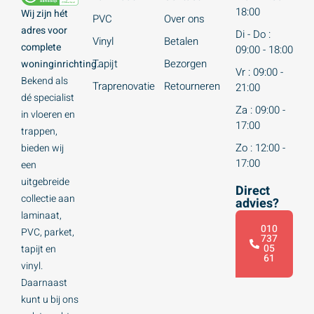
18:00
Wij zijn hét
PVC
Over ons
adres voor
Di - Do :
Vinyl
Betalen
complete
09:00 - 18:00
Tapijt
Bezorgen
woninginrichting.
Vr : 09:00 -
Bekend als
Traprenovatie
Retourneren
21:00
dé specialist
Za : 09:00 -
in vloeren en
17:00
trappen,
Zo : 12:00 -
bieden wij
17:00
een
uitgebreide
Direct
collectie aan
advies?
laminaat,
010
PVC, parket,
737
05
tapijt en
61
vinyl.
Daarnaast
kunt u bij ons