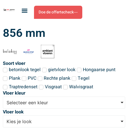
Doe de offertecheck
856 mm
Soort vloer
betonlook tegel
gietvloer look
Hongaarse punt
Plank
PVC
Rechte plank
Tegel
Traptredenset
Visgraat
Walvisgraat
Vloer kleur
Selecteer een kleur
Vloer look
Kies je look