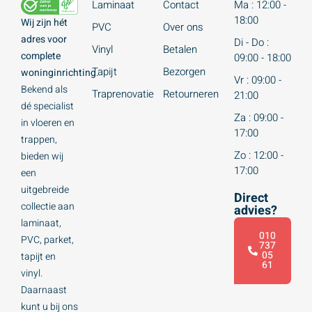
Laminaat
Contact
Ma : 12:00 -
18:00
Wij zijn hét
PVC
Over ons
adres voor
Di - Do :
Vinyl
Betalen
complete
09:00 - 18:00
Tapijt
Bezorgen
woninginrichting.
Vr : 09:00 -
Bekend als
Traprenovatie
Retourneren
21:00
dé specialist
Za : 09:00 -
in vloeren en
17:00
trappen,
Zo : 12:00 -
bieden wij
17:00
een
uitgebreide
Direct
collectie aan
advies?
laminaat,
010
PVC, parket,
737
05
tapijt en
61
vinyl.
Daarnaast
kunt u bij ons