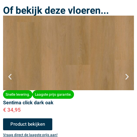
Of bekijk deze vloeren...
Snelle levering.
Laagste prijs garantie.
Sentima click dark oak
S
€
34,95
€
Product bekijken
Vraag direct de laagste prijs aan!
V