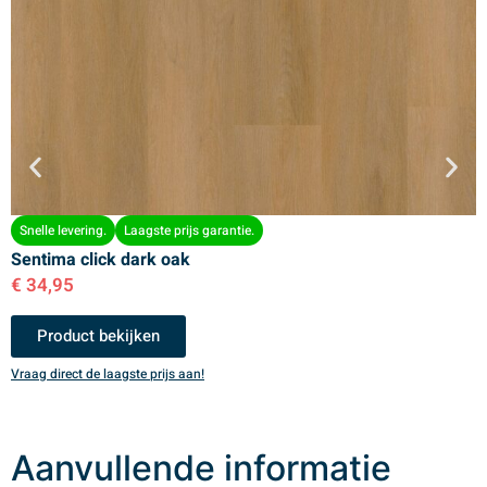
Snelle levering.
Laagste prijs garantie.
Sentima click dark oak
S
€
34,95
€
Product bekijken
Vraag direct de laagste prijs aan!
V
Aanvullende informatie