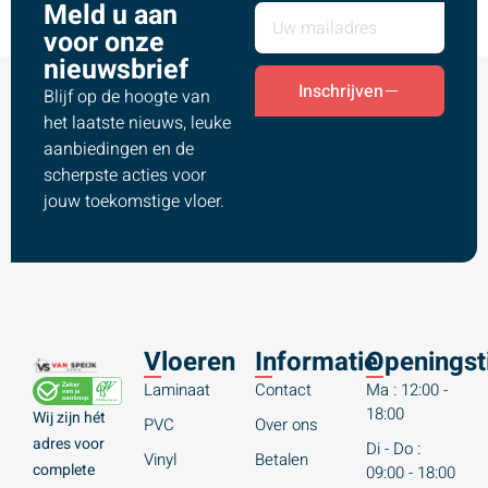
Meld u aan
voor onze
nieuwsbrief
Inschrijven
Blijf op de hoogte van
het laatste nieuws, leuke
aanbiedingen en de
scherpste acties voor
jouw toekomstige vloer.
Vloeren
Informatie
Openingst
Laminaat
Contact
Ma : 12:00 -
18:00
Wij zijn hét
PVC
Over ons
adres voor
Di - Do :
Vinyl
Betalen
complete
09:00 - 18:00