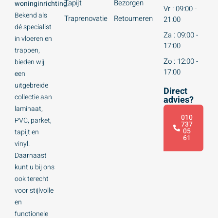
Tapijt
Bezorgen
woninginrichting.
Vr : 09:00 -
Bekend als
Traprenovatie
Retourneren
21:00
dé specialist
Za : 09:00 -
in vloeren en
17:00
trappen,
Zo : 12:00 -
bieden wij
17:00
een
uitgebreide
Direct
collectie aan
advies?
laminaat,
010
PVC, parket,
737
05
tapijt en
61
vinyl.
Daarnaast
kunt u bij ons
ook terecht
voor stijlvolle
en
functionele