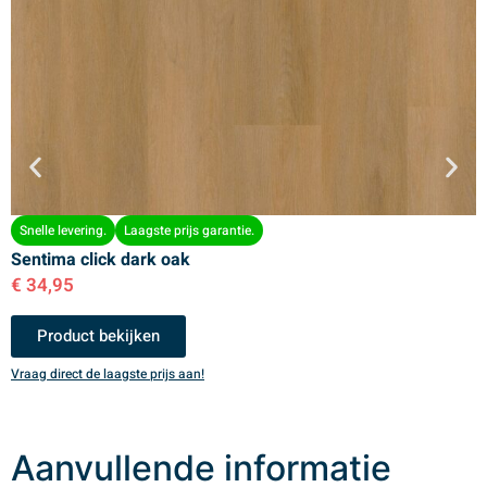
Snelle levering.
Laagste prijs garantie.
Sentima click dark oak
S
€
34,95
€
Product bekijken
Vraag direct de laagste prijs aan!
V
Aanvullende informatie