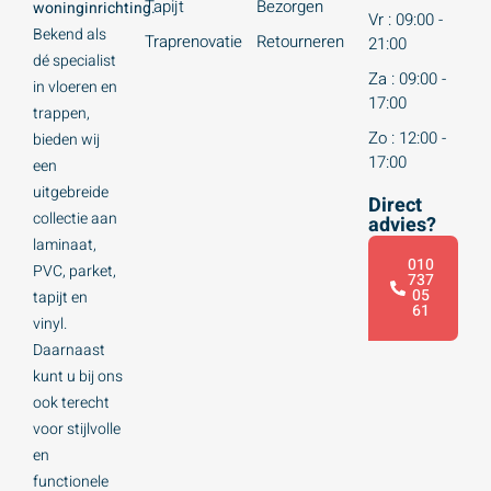
Tapijt
Bezorgen
woninginrichting.
Vr : 09:00 -
Bekend als
Traprenovatie
Retourneren
21:00
dé specialist
Za : 09:00 -
in vloeren en
17:00
trappen,
Zo : 12:00 -
bieden wij
17:00
een
uitgebreide
Direct
collectie aan
advies?
laminaat,
010
PVC, parket,
737
05
tapijt en
61
vinyl.
Daarnaast
kunt u bij ons
ook terecht
voor stijlvolle
en
functionele