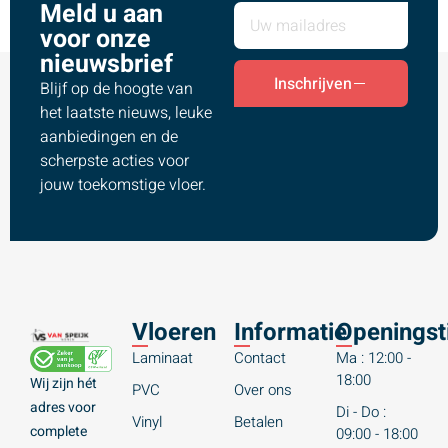
Meld u aan
voor onze
nieuwsbrief
Inschrijven
Blijf op de hoogte van
het laatste nieuws, leuke
aanbiedingen en de
scherpste acties voor
jouw toekomstige vloer.
Vloeren
Informatie
Openingst
Laminaat
Contact
Ma : 12:00 -
18:00
Wij zijn hét
PVC
Over ons
adres voor
Di - Do :
Vinyl
Betalen
complete
09:00 - 18:00