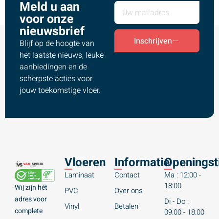
Meld u aan
voor onze
nieuwsbrief
Inschrijven
Blijf op de hoogte van
het laatste nieuws, leuke
aanbiedingen en de
scherpste acties voor
jouw toekomstige vloer.
Vloeren
Informatie
Openingst
Laminaat
Contact
Ma : 12:00 -
18:00
Wij zijn hét
PVC
Over ons
adres voor
Di - Do :
Vinyl
Betalen
complete
09:00 - 18:00