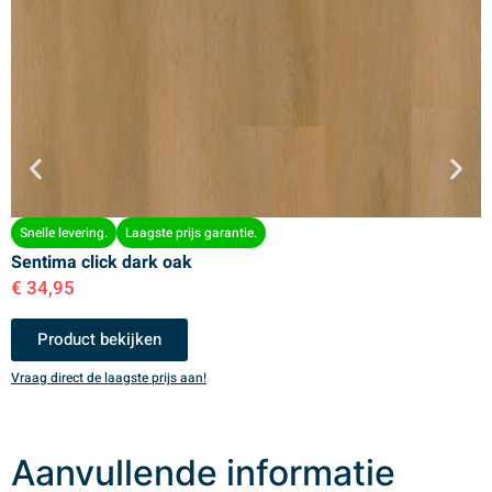
Snelle levering.
Laagste prijs garantie.
Sentima click dark oak
S
€
34,95
€
Product bekijken
Vraag direct de laagste prijs aan!
V
Aanvullende informatie