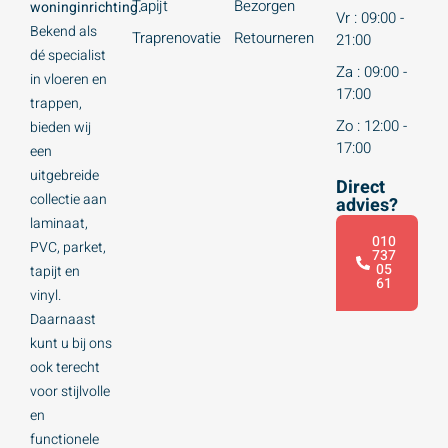
Tapijt
Bezorgen
woninginrichting.
Vr : 09:00 -
Bekend als
Traprenovatie
Retourneren
21:00
dé specialist
Za : 09:00 -
in vloeren en
17:00
trappen,
Zo : 12:00 -
bieden wij
17:00
een
uitgebreide
Direct
collectie aan
advies?
laminaat,
010
PVC, parket,
737
05
tapijt en
61
vinyl.
Daarnaast
kunt u bij ons
ook terecht
voor stijlvolle
en
functionele