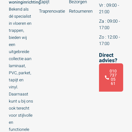
Tapijt
Bezorgen
woninginrichting.
Vr : 09:00 -
Bekend als
Traprenovatie
Retourneren
21:00
dé specialist
Za : 09:00 -
in vloeren en
17:00
trappen,
Zo : 12:00 -
bieden wij
17:00
een
uitgebreide
Direct
collectie aan
advies?
laminaat,
010
PVC, parket,
737
05
tapijt en
61
vinyl.
Daarnaast
kunt u bij ons
ook terecht
voor stijlvolle
en
functionele