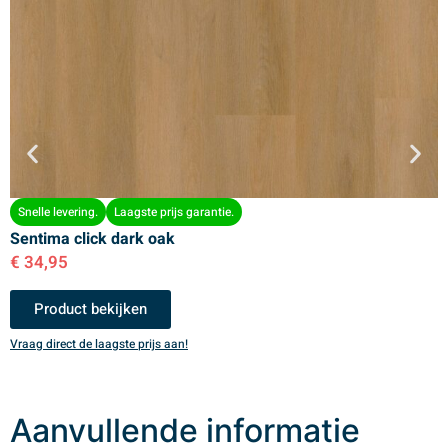
Snelle levering.
Laagste prijs garantie.
Sentima click dark oak
S
€
34,95
€
Product bekijken
Vraag direct de laagste prijs aan!
V
Aanvullende informatie