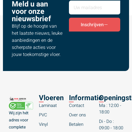
Meld u aan
voor onze
nieuwsbrief
Inschrijven
Blijf op de hoogte van
het laatste nieuws, leuke
aanbiedingen en de
scherpste acties voor
jouw toekomstige vloer.
Vloeren
Informatie
Openingst
Laminaat
Contact
Ma : 12:00 -
18:00
Wij zijn hét
PVC
Over ons
adres voor
Di - Do :
Vinyl
Betalen
complete
09:00 - 18:00