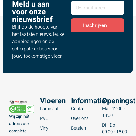
Meld u aan
voor onze
nieuwsbrief
Inschrijven
Blijf op de hoogte van
het laatste nieuws, leuke
aanbiedingen en de
scherpste acties voor
jouw toekomstige vloer.
Vloeren
Informatie
Openingst
Laminaat
Contact
Ma : 12:00 -
18:00
Wij zijn hét
PVC
Over ons
adres voor
Di - Do :
Vinyl
Betalen
complete
09:00 - 18:00