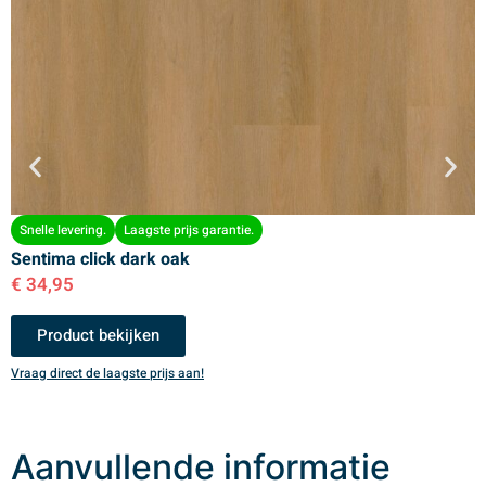
Snelle levering.
Laagste prijs garantie.
Sentima click dark oak
S
€
34,95
€
Product bekijken
Vraag direct de laagste prijs aan!
V
Aanvullende informatie