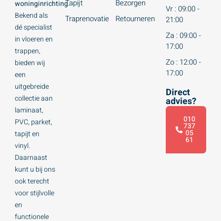
Tapijt
Bezorgen
woninginrichting.
Vr : 09:00 -
Bekend als
Traprenovatie
Retourneren
21:00
dé specialist
Za : 09:00 -
in vloeren en
17:00
trappen,
Zo : 12:00 -
bieden wij
17:00
een
uitgebreide
Direct
collectie aan
advies?
laminaat,
010
PVC, parket,
737
05
tapijt en
61
vinyl.
Daarnaast
kunt u bij ons
ook terecht
voor stijlvolle
en
functionele