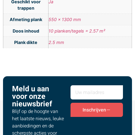
Geschikt voor
Ja
trappen
Afmeting plank
550 x 1300 mm
Doos inhoud
10 planken/tegels = 2.57 m²
Plank dikte
2.5 mm
Meld u aan
voor onze
nieuwsbrief
Inschrijven
Blijf op de hoogte van
het laatste nieuws, leuke
aanbiedingen en de
scherpste acties voor