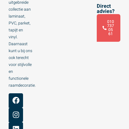
uitgebreide
Direct
collectie aan
advies?
laminaat,
010
PVC, parket,
737
05
tapijt en
61
vinyl.
Daarnaast
kunt u bij ons
ook terecht
voor stijlvolle
en
functionele
raamdecoratie.