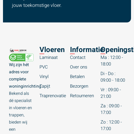
jouw toekomstige vloer.
Vloeren
Informatie
Openingst
Laminaat
Contact
Ma : 12:00 -
18:00
Wij zijn hét
PVC
Over ons
adres voor
Di - Do :
Vinyl
Betalen
complete
09:00 - 18:00
Tapijt
Bezorgen
woninginrichting.
Vr : 09:00 -
Bekend als
Traprenovatie
Retourneren
21:00
dé specialist
Za : 09:00 -
in vloeren en
17:00
trappen,
Zo : 12:00 -
bieden wij
17:00
een