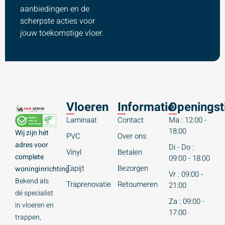
aanbiedingen en de
scherpste acties voor
jouw toekomstige vloer.
Vloeren
Informatie
Openingst
Laminaat
Contact
Ma : 12:00 -
18:00
Wij zijn hét
PVC
Over ons
adres voor
Di - Do :
Vinyl
Betalen
complete
09:00 - 18:00
Tapijt
Bezorgen
woninginrichting.
Vr : 09:00 -
Bekend als
Traprenovatie
Retourneren
21:00
dé specialist
Za : 09:00 -
in vloeren en
17:00
trappen,