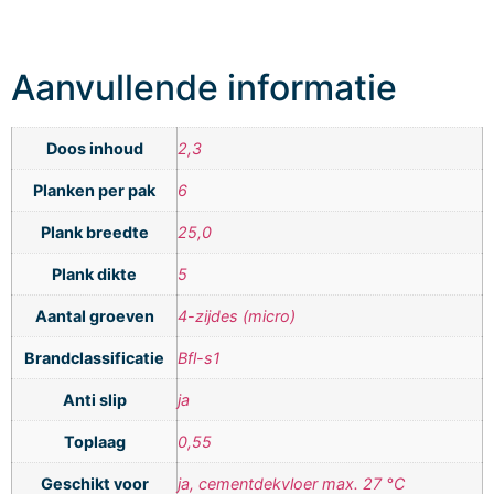
Aanvullende informatie
Doos inhoud
2,3
Planken per pak
6
Plank breedte
25,0
Plank dikte
5
Aantal groeven
4-zijdes (micro)
Brandclassificatie
Bfl-s1
Anti slip
ja
Toplaag
0,55
Geschikt voor
ja, cementdekvloer max. 27 °C