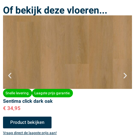
Of bekijk deze vloeren...
Snelle levering.
Laagste prijs garantie.
Sentima click dark oak
S
€
34,95
€
Product bekijken
Vraag direct de laagste prijs aan!
V