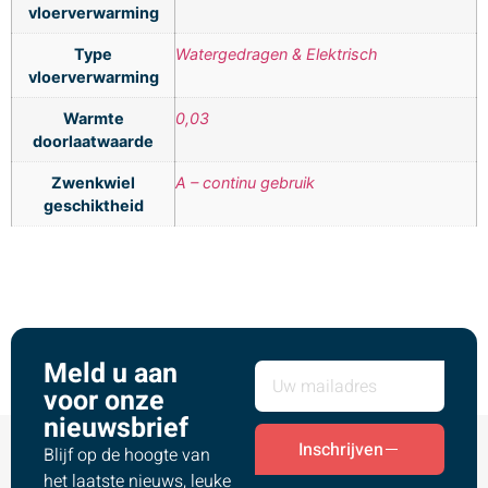
vloerverwarming
Type
Watergedragen & Elektrisch
vloerverwarming
Warmte
0,03
doorlaatwaarde
Zwenkwiel
A – continu gebruik
geschiktheid
Meld u aan
voor onze
nieuwsbrief
Inschrijven
Blijf op de hoogte van
het laatste nieuws, leuke