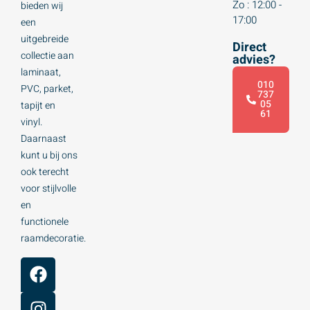
Zo : 12:00 -
bieden wij
17:00
een
uitgebreide
Direct
collectie aan
advies?
laminaat,
010
PVC, parket,
737
05
tapijt en
61
vinyl.
Daarnaast
kunt u bij ons
ook terecht
voor stijlvolle
en
functionele
raamdecoratie.