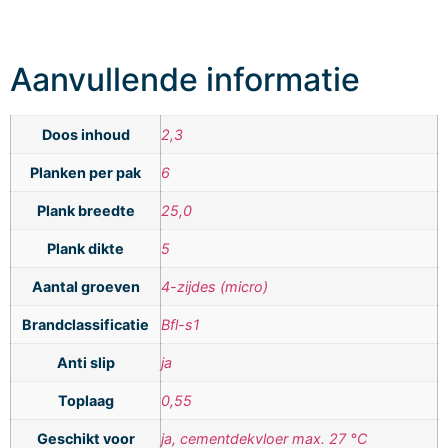
Aanvullende informatie
Doos inhoud
2,3
Planken per pak
6
Plank breedte
25,0
Plank dikte
5
Aantal groeven
4-zijdes (micro)
Brandclassificatie
Bfl-s1
Anti slip
ja
Toplaag
0,55
Geschikt voor
ja, cementdekvloer max. 27 °C