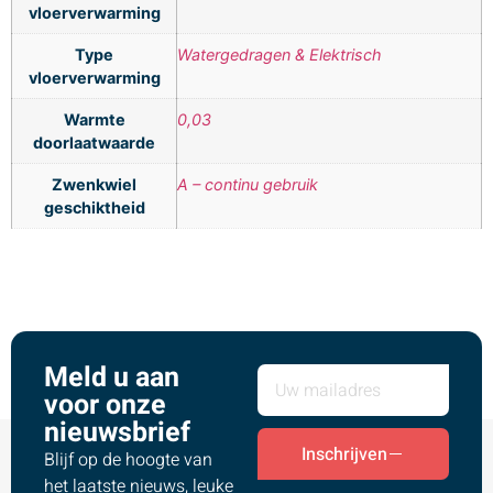
vloerverwarming
Type
Watergedragen & Elektrisch
vloerverwarming
Warmte
0,03
doorlaatwaarde
Zwenkwiel
A – continu gebruik
geschiktheid
Meld u aan
voor onze
nieuwsbrief
Inschrijven
Blijf op de hoogte van
het laatste nieuws, leuke