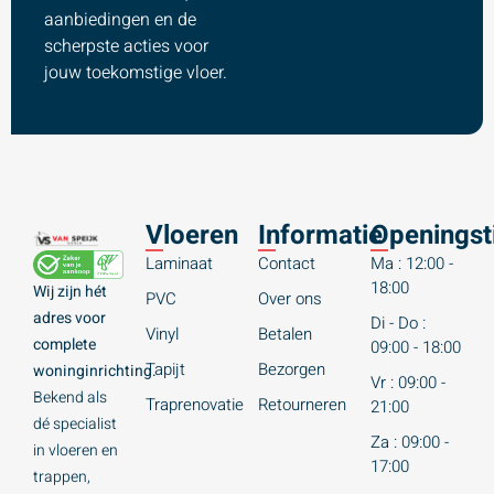
aanbiedingen en de
scherpste acties voor
jouw toekomstige vloer.
Vloeren
Informatie
Openingst
Laminaat
Contact
Ma : 12:00 -
18:00
Wij zijn hét
PVC
Over ons
adres voor
Di - Do :
Vinyl
Betalen
complete
09:00 - 18:00
Tapijt
Bezorgen
woninginrichting.
Vr : 09:00 -
Bekend als
Traprenovatie
Retourneren
21:00
dé specialist
Za : 09:00 -
in vloeren en
17:00
trappen,