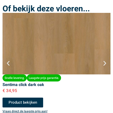
Of bekijk deze vloeren...
Snelle levering.
Laagste prijs garantie.
Sentima click dark oak
S
€
34,95
€
Product bekijken
Vraag direct de laagste prijs aan!
V