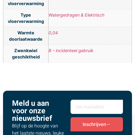
vloerverwarming
Type
Watergedragen & Elektrisch
vloerverwarming
Warmte
0,04
doorlaatwaarde
Zwenkwiel
B – incidenteel gebruik
geschiktheid
Meld u aan
voor onze
nieuwsbrief
Inschrijven
Blijf op de hoogte van
het laatste nieuws, leuke