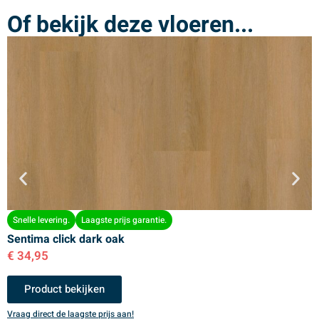
Of bekijk deze vloeren...
Snelle levering.
Laagste prijs garantie.
Sentima click dark oak
S
€
34,95
€
Product bekijken
Vraag direct de laagste prijs aan!
V