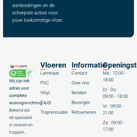
aanbiedingen en de
scherpste acties voor
jouw toekomstige vloer.
Vloeren
Informatie
Openingst
Laminaat
Contact
Ma : 12:00 -
18:00
Wij zijn hét
PVC
Over ons
adres voor
Di - Do :
Vinyl
Betalen
complete
09:00 - 18:00
Tapijt
Bezorgen
woninginrichting.
Vr : 09:00 -
Bekend als
Traprenovatie
Retourneren
21:00
dé specialist
Za : 09:00 -
in vloeren en
17:00
trappen,