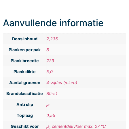
Aanvullende informatie
Doos inhoud
2,235
Planken per pak
8
Plank breedte
229
Plank dikte
5,0
Aantal groeven
4-zijdes (micro)
Brandclassificatie
Bfl-s1
Anti slip
ja
Toplaag
0,55
Geschikt voor
ja, cementdekvloer max. 27 °C