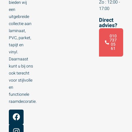
Zo : 12:00 -
bieden wij
17:00
een
uitgebreide
Direct
collectie aan
advies?
laminaat,
010
PVC, parket,
737
05
tapijt en
61
vinyl.
Daarnaast
kunt u bij ons
ook terecht
voor stijlvolle
en
functionele
raamdecoratie.