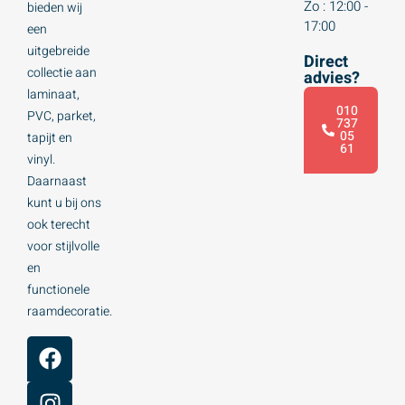
Zo : 12:00 -
bieden wij
17:00
een
uitgebreide
Direct
collectie aan
advies?
laminaat,
010
PVC, parket,
737
05
tapijt en
61
vinyl.
Daarnaast
kunt u bij ons
ook terecht
voor stijlvolle
en
functionele
raamdecoratie.