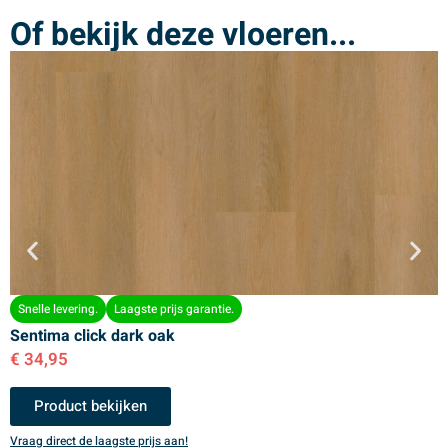
Of bekijk deze vloeren...
Snelle levering.
Laagste prijs garantie.
Sentima click dark oak
S
€
34,95
€
Product bekijken
Vraag direct de laagste prijs aan!
V