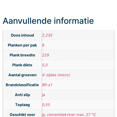
Aanvullende informatie
Doos inhoud
2,235
Planken per pak
8
Plank breedte
229
Plank dikte
5,0
Aantal groeven
4-zijdes (micro)
Brandclassificatie
Bfl-s1
Anti slip
ja
Toplaag
0,55
Geschikt voor
ja, cementdekvloer max. 27 °C