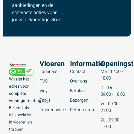
aanbiedingen en de
scherpste acties voor
jouw toekomstige vloer.
Vloeren
Informatie
Openingst
Laminaat
Contact
Ma : 12:00 -
18:00
Wij zijn hét
PVC
Over ons
adres voor
Di - Do :
Vinyl
Betalen
complete
09:00 - 18:00
Tapijt
Bezorgen
woninginrichting.
Vr : 09:00 -
Bekend als
Traprenovatie
Retourneren
21:00
dé specialist
Za : 09:00 -
in vloeren en
17:00
trappen,