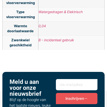
vloerverwarming
Type
Watergedragen & Elektrisch
vloerverwarming
Warmte
0,04
doorlaatwaarde
Zwenkwiel
B – incidenteel gebruik
geschiktheid
Meld u aan
voor onze
nieuwsbrief
Inschrijven
Blijf op de hoogte van
het laatste nieuws, leuke