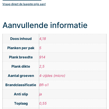
Vraag direct de laagste prijs aan!
V
Aanvullende informatie
Doos inhoud
4,18
Planken per pak
5
Plank breedte
914
Plank dikte
2,5
Aantal groeven
4-zijdes (micro)
Brandclassificatie
Bfl-s1
Anti slip
ja
Toplaag
0,55