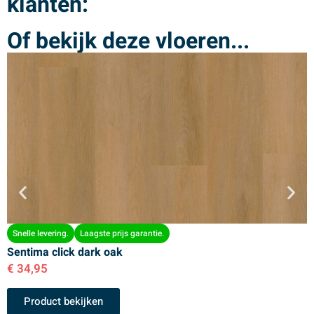
klanten:
Of bekijk deze vloeren...
Snelle levering.
Laagste prijs garantie.
Sentima click dark oak
S
€
34,95
€
Product bekijken