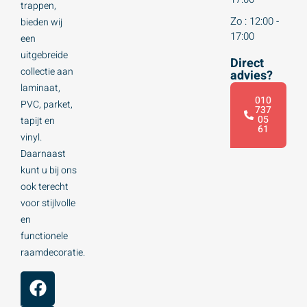
trappen,
Zo : 12:00 -
bieden wij
17:00
een
uitgebreide
Direct
collectie aan
advies?
laminaat,
010
PVC, parket,
737
05
tapijt en
61
vinyl.
Daarnaast
kunt u bij ons
ook terecht
voor stijlvolle
en
functionele
raamdecoratie.