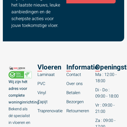
het laatste nieuws, leuke
aanbiedingen en de
scherpste acties voor
jouw toekomstige vloer.
Vloeren
Informatie
Openingst
Laminaat
Contact
Ma : 12:00 -
18:00
Wij zijn hét
PVC
Over ons
adres voor
Di - Do :
Vinyl
Betalen
complete
09:00 - 18:00
Tapijt
Bezorgen
woninginrichting.
Vr : 09:00 -
Bekend als
Traprenovatie
Retourneren
21:00
dé specialist
Za : 09:00 -
in vloeren en
17:00