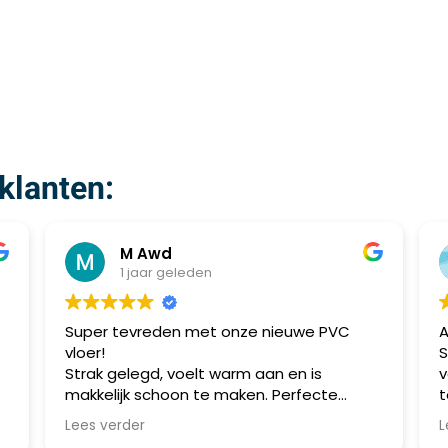
klanten:
M Awd
1 jaar geleden
Super tevreden met onze nieuwe PVC
A
vloer!
S
Strak gelegd, voelt warm aan en is
v
makkelijk schoon te maken. Perfecte
t
combinatie van stijl en praktisch gebruik.
m
Lees verder
L
Aanrader!
a