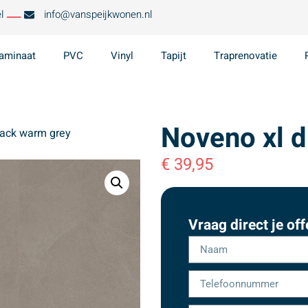
l
info@vanspeijkwonen.nl
aminaat
PVC
Vinyl
Tapijt
Traprenovatie
Noveno xl 
back warm grey
€
39,95
Vraag direct je off