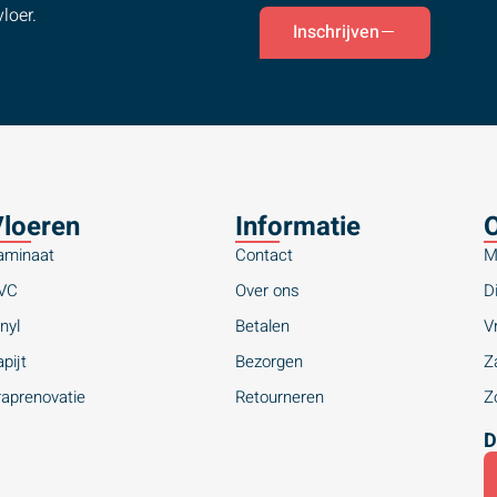
loer.
Inschrijven
loeren
Informatie
O
aminaat
Contact
M
VC
Over ons
Di
nyl
Betalen
Vr
pijt
Bezorgen
Za
raprenovatie
Retourneren
Zo
D