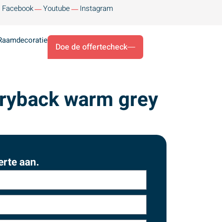
Facebook
Youtube
Instagram
Raamdecoratie
Doe de offertecheck
dryback warm grey
erte aan.