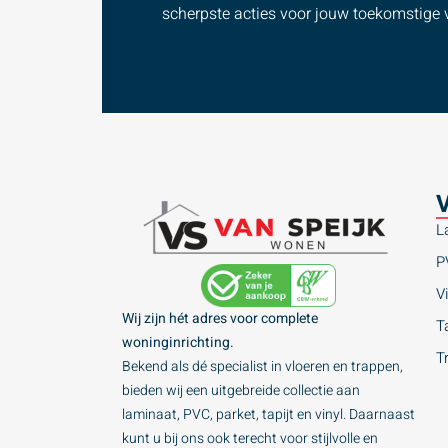
scherpste acties voor jouw toekomstige v
V
L
P
Vi
Wij zijn hét adres voor complete
Ta
woninginrichting.
T
Bekend als dé specialist in vloeren en trappen,
bieden wij een uitgebreide collectie aan
laminaat, PVC, parket, tapijt en vinyl. Daarnaast
kunt u bij ons ook terecht voor stijlvolle en