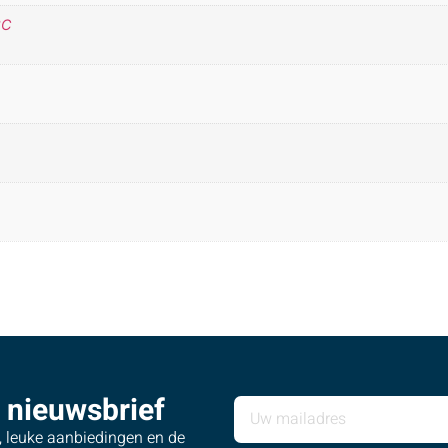
°C
 nieuwsbrief
s, leuke aanbiedingen en de