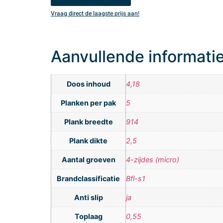
Vraag direct de laagste prijs aan!
Aanvullende informati
Doos inhoud
4,18
Planken per pak
5
Plank breedte
914
Plank dikte
2,5
Aantal groeven
4-zijdes (micro)
Brandclassificatie
Bfl-s1
Anti slip
ja
Toplaag
0,55