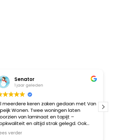
Senator
Nat
1 jaar geleden
1 ja
l meerdere keren zaken gedaan met Van
Super goe
peijk Wonen. Twee woningen laten
moeilijk
oorzien van laminaat en tapijt –
opkwaliteit en altijd strak gelegd. Ook
eerdere vrienden via mij geholpen,
ees verder
llemaal zeer tevreden. Betrouwbaar,