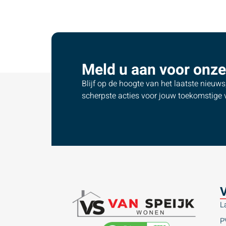
Meld u aan voor onze
Blijf op de hoogte van het laatste nieuw
scherpste acties voor jouw toekomstige v
V
L
P