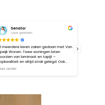
Senator
Nat
1 jaar geleden
1 ja
l meerdere keren zaken gedaan met Van
Super goe
peijk Wonen. Twee woningen laten
moeilijk
oorzien van laminaat en tapijt –
opkwaliteit en altijd strak gelegd. Ook
eerdere vrienden via mij geholpen,
ees verder
llemaal zeer tevreden. Betrouwbaar,
akkundig en netjes werk. Een echte
anrader!