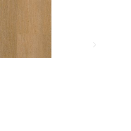
Snelle levering.
Sentima click
€
34,95
Product bek
Vraag direct de laa