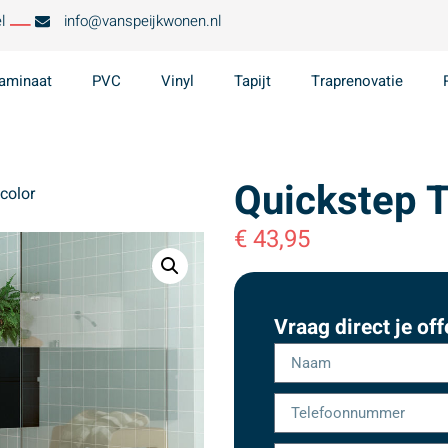
l
info@vanspeijkwonen.nl
aminaat
PVC
Vinyl
Tapijt
Traprenovatie
Quickstep T
color
€
43,95
Vraag direct je off