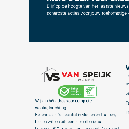
Blijf op de hoogte van het laatste nieuw
scherpste acties voor jouw toekomstige v
V
L
P
Vi
Wij zijn hét adres voor complete
Ta
woninginrichting.
T
Bekend als dé specialist in vloeren en trappen,
bieden wij een uitgebreide collectie aan
laminaat, PVC, parket, tapijt en vinyl. Daarnaast