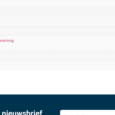
rwarming
 nieuwsbrief