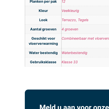
Planken per pak
12
Kleur
Veelkleurig
Look
Terrazzo, Tegels
Aantal groeven
4 groeven
Geschikt voor
Combineerbaar met vloerve
vloerverwarming
Water bestendig
Waterbestendig
Gebruiksklasse
Klasse 33
Meld u aan voor onze