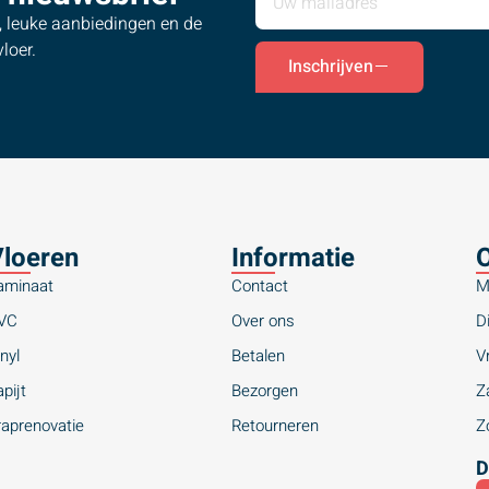
s, leuke aanbiedingen en de
loer.
Inschrijven
loeren
Informatie
O
aminaat
Contact
M
VC
Over ons
Di
nyl
Betalen
Vr
pijt
Bezorgen
Za
raprenovatie
Retourneren
Zo
D