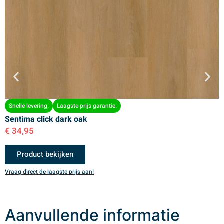
Snelle levering.
Laagste prijs garantie.
Sentima click dark oak
S
€
34,95
€
Product bekijken
Vraag direct de laagste prijs aan!
V
Aanvullende informatie