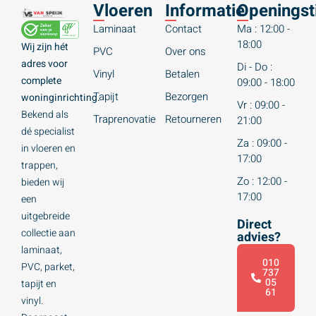
Vloeren
Informatie
Openingst
Laminaat
Contact
Ma : 12:00 -
18:00
Wij zijn hét
PVC
Over ons
adres voor
Di - Do :
Vinyl
Betalen
complete
09:00 - 18:00
Tapijt
Bezorgen
woninginrichting.
Vr : 09:00 -
Bekend als
Traprenovatie
Retourneren
21:00
dé specialist
Za : 09:00 -
in vloeren en
17:00
trappen,
Zo : 12:00 -
bieden wij
17:00
een
uitgebreide
Direct
collectie aan
advies?
laminaat,
010
PVC, parket,
737
05
tapijt en
61
vinyl.