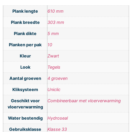
Plank lengte
610 mm
Plank breedte
303 mm
Plank dikte
5 mm
Planken per pak
10
Kleur
Zwart
Look
Tegels
Aantal groeven
4 groeven
Kliksysteem
Uniclic
Geschikt voor
Combineerbaar met vloerverwarming
vloerverwarming
Water bestendig
Hydroseal
Gebruiksklasse
Klasse 33